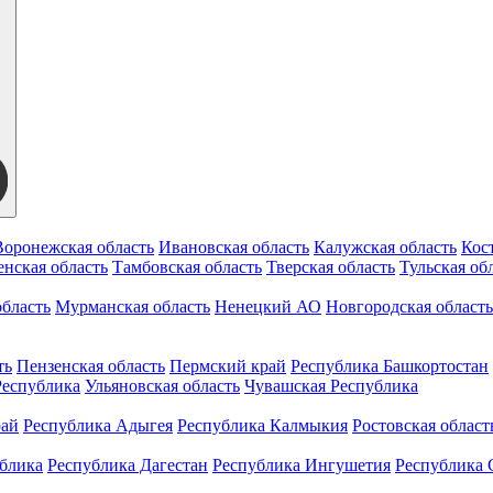
Воронежская область
Ивановская область
Калужская область
Кос
нская область
Тамбовская область
Тверская область
Тульская об
бласть
Мурманская область
Ненецкий АО
Новгородская область
ть
Пензенская область
Пермский край
Республика Башкортостан
Республика
Ульяновская область
Чувашская Республика
рай
Республика Адыгея
Республика Калмыкия
Ростовская област
ублика
Республика Дагестан
Республика Ингушетия
Республика 