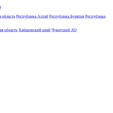
О
 область
Республика Алтай
Республика Бурятия
Республика
ая область
Хабаровский край
Чукотский АО