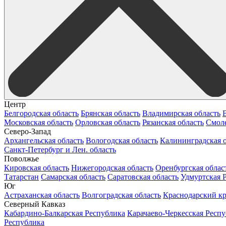
Центр
Белгородская область
Брянская область
Владимирская область
Московская область
Орловская область
Рязанская область
Смоле
Северо-Запад
Архангельская область
Вологодская область
Калининградская о
Санкт-Петербург и Лен. область
Поволжье
Кировская область
Нижегородская область
Оренбургская облас
Татарстан
Самарская область
Саратовская область
Удмуртская 
Юг
Астраханская область
Волгоградская область
Краснодарский к
Северный Кавказ
Кабардино-Балкарская Республика
Карачаево-Черкесская Респ
Республика