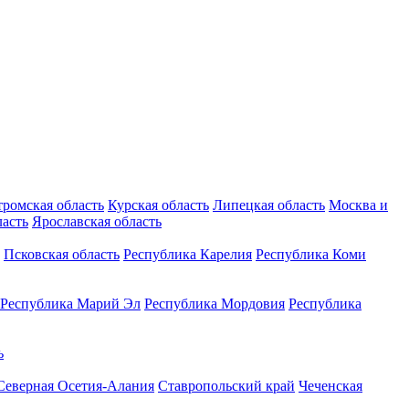
тромская область
Курская область
Липецкая область
Москва и
ласть
Ярославская область
Псковская область
Республика Карелия
Республика Коми
Республика Марий Эл
Республика Мордовия
Республика
ь
Северная Осетия-Алания
Ставропольский край
Чеченская