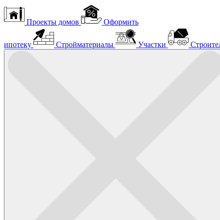
Проекты домов
Оформить
ипотеку
Стройматериалы
Участки
Строите