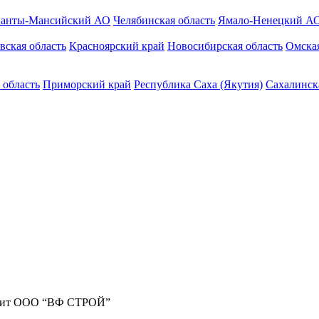
анты-Мансийский АО
Челябинская область
Ямало-Ненецкий А
вская область
Красноярский край
Новосибирская область
Омская
 область
Приморский край
Республика Саха (Якутия)
Сахалинск
жит ООО “ВФ СТРОЙ”