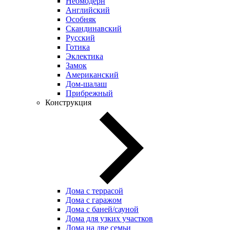
Неомодерн
Английский
Особняк
Скандинавский
Русский
Готика
Эклектика
Замок
Американский
Дом-шалаш
Прибрежный
Конструкция
Дома с террасой
Дома с гаражом
Дома с баней/сауной
Дома для узких участков
Дома на две семьи