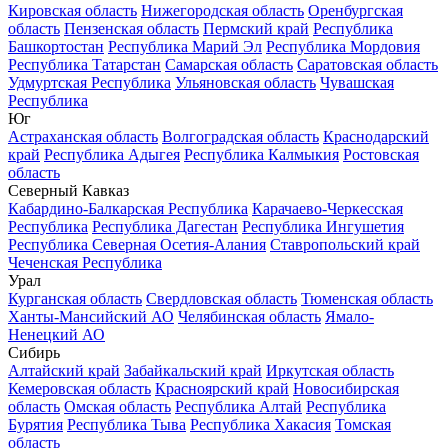
Кировская область
Нижегородская область
Оренбургская
область
Пензенская область
Пермский край
Республика
Башкортостан
Республика Марий Эл
Республика Мордовия
Республика Татарстан
Самарская область
Саратовская область
Удмуртская Республика
Ульяновская область
Чувашская
Республика
Юг
Астраханская область
Волгоградская область
Краснодарский
край
Республика Адыгея
Республика Калмыкия
Ростовская
область
Северный Кавказ
Кабардино-Балкарская Республика
Карачаево-Черкесская
Республика
Республика Дагестан
Республика Ингушетия
Республика Северная Осетия-Алания
Ставропольский край
Чеченская Республика
Урал
Курганская область
Свердловская область
Тюменская область
Ханты-Мансийский АО
Челябинская область
Ямало-
Ненецкий АО
Сибирь
Алтайский край
Забайкальский край
Иркутская область
Кемеровская область
Красноярский край
Новосибирская
область
Омская область
Республика Алтай
Республика
Бурятия
Республика Тыва
Республика Хакасия
Томская
область