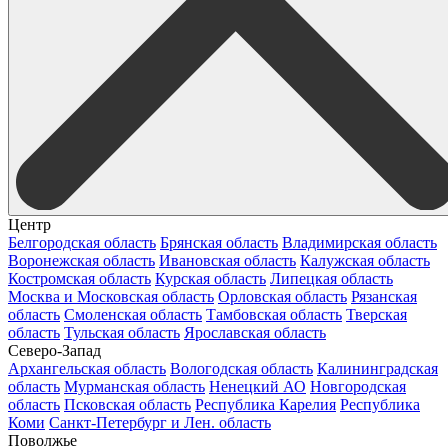
Центр
Белгородская область
Брянская область
Владимирская область
Воронежская область
Ивановская область
Калужская область
Костромская область
Курская область
Липецкая область
Москва и Московская область
Орловская область
Рязанская
область
Смоленская область
Тамбовская область
Тверская
область
Тульская область
Ярославская область
Северо-Запад
Архангельская область
Вологодская область
Калининградская
область
Мурманская область
Ненецкий АО
Новгородская
область
Псковская область
Республика Карелия
Республика
Коми
Санкт-Петербург и Лен. область
Поволжье