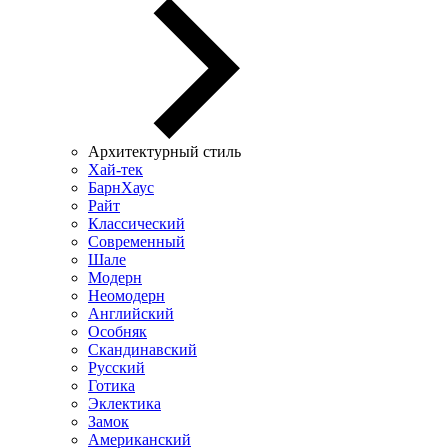
Архитектурный стиль
Хай-тек
БарнХаус
Райт
Классический
Современный
Шале
Модерн
Неомодерн
Английский
Особняк
Скандинавский
Русский
Готика
Эклектика
Замок
Американский