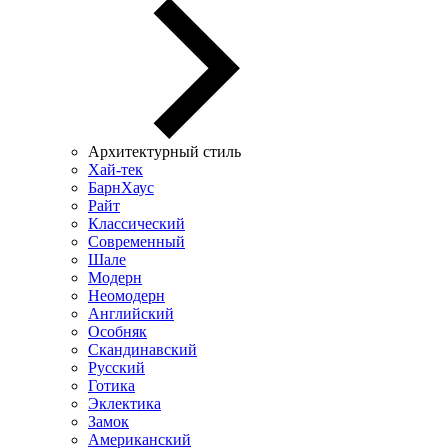
Архитектурный стиль
Хай-тек
БарнХаус
Райт
Классический
Современный
Шале
Модерн
Неомодерн
Английский
Особняк
Скандинавский
Русский
Готика
Эклектика
Замок
Американский