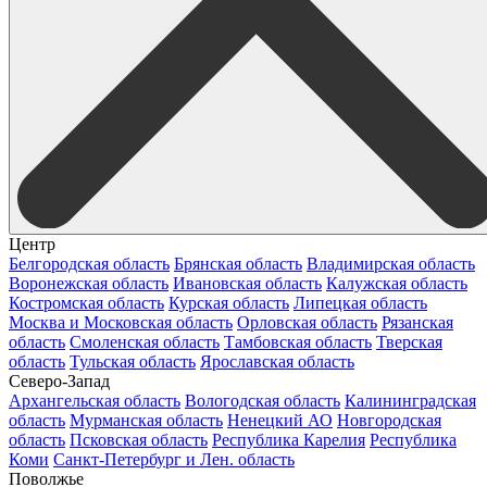
Центр
Белгородская область
Брянская область
Владимирская область
Воронежская область
Ивановская область
Калужская область
Костромская область
Курская область
Липецкая область
Москва и Московская область
Орловская область
Рязанская
область
Смоленская область
Тамбовская область
Тверская
область
Тульская область
Ярославская область
Северо-Запад
Архангельская область
Вологодская область
Калининградская
область
Мурманская область
Ненецкий АО
Новгородская
область
Псковская область
Республика Карелия
Республика
Коми
Санкт-Петербург и Лен. область
Поволжье