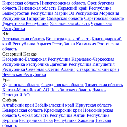
Кировская область
Нижегородская область
Оренбургская
область
Пензенская область
Пермский край
Республика
Башкортостан
Республика Марий Эл
Республика Мордовия
Республика Татарстан
Самарская область
Саратовская область
Удмуртская Республика
Ульяновская область
Чувашская
Республика
Юг
Астраханская область
Волгоградская область
Краснодарский
край
Республика Адыгея
Республика Калмыкия
Ростовская
область
Северный Кавказ
Кабардино-Балкарская Республика
Карачаево-Черкесская
Республика
Республика Дагестан
Республика Ингушетия
Республика Северная Осетия-Алания
Ставропольский край
Чеченская Республика
Урал
Курганская область
Свердловская область
Тюменская область
Ханты-Мансийский АО
Челябинская область
Ямало-
Ненецкий АО
Сибирь
Алтайский край
Забайкальский край
Иркутская область
Кемеровская область
Красноярский край
Новосибирская
область
Омская область
Республика Алтай
Республика
Бурятия
Республика Тыва
Республика Хакасия
Томская
область