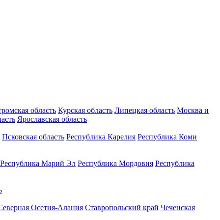
тромская область
Курская область
Липецкая область
Москва и
ласть
Ярославская область
Псковская область
Республика Карелия
Республика Коми
Республика Марий Эл
Республика Мордовия
Республика
ь
Северная Осетия-Алания
Ставропольский край
Чеченская