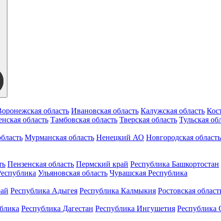
Воронежская область
Ивановская область
Калужская область
Кос
нская область
Тамбовская область
Тверская область
Тульская об
бласть
Мурманская область
Ненецкий АО
Новгородская область
ть
Пензенская область
Пермский край
Республика Башкортостан
Республика
Ульяновская область
Чувашская Республика
рай
Республика Адыгея
Республика Калмыкия
Ростовская област
ублика
Республика Дагестан
Республика Ингушетия
Республика 