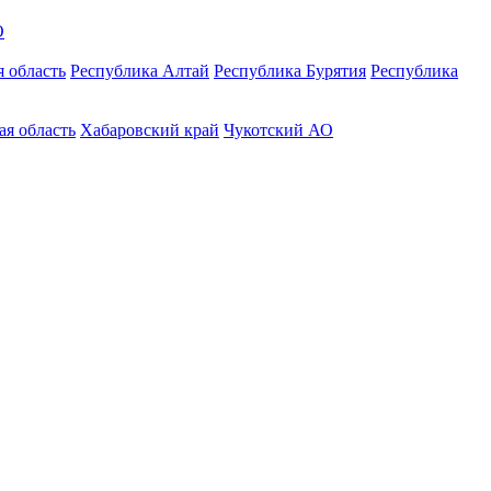
О
 область
Республика Алтай
Республика Бурятия
Республика
ая область
Хабаровский край
Чукотский АО