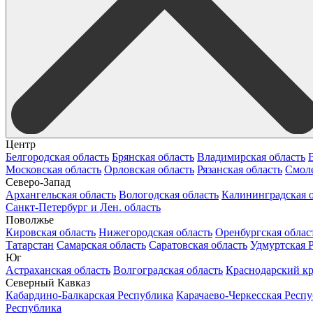
Центр
Белгородская область
Брянская область
Владимирская область
Московская область
Орловская область
Рязанская область
Смоле
Северо-Запад
Архангельская область
Вологодская область
Калининградская о
Санкт-Петербург и Лен. область
Поволжье
Кировская область
Нижегородская область
Оренбургская облас
Татарстан
Самарская область
Саратовская область
Удмуртская 
Юг
Астраханская область
Волгоградская область
Краснодарский к
Северный Кавказ
Кабардино-Балкарская Республика
Карачаево-Черкесская Респ
Республика