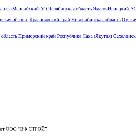
анты-Мансийский АО
Челябинская область
Ямало-Ненецкий А
вская область
Красноярский край
Новосибирская область
Омская
 область
Приморский край
Республика Саха (Якутия)
Сахалинск
жит ООО “ВФ СТРОЙ”