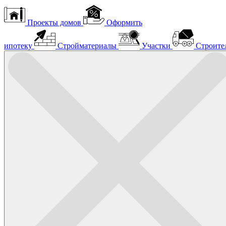
Проекты домов
Оформить
ипотеку
Стройматериалы
Участки
Строите