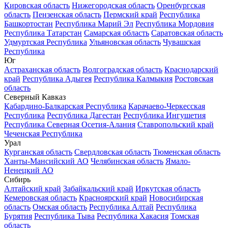
Кировская область
Нижегородская область
Оренбургская
область
Пензенская область
Пермский край
Республика
Башкортостан
Республика Марий Эл
Республика Мордовия
Республика Татарстан
Самарская область
Саратовская область
Удмуртская Республика
Ульяновская область
Чувашская
Республика
Юг
Астраханская область
Волгоградская область
Краснодарский
край
Республика Адыгея
Республика Калмыкия
Ростовская
область
Северный Кавказ
Кабардино-Балкарская Республика
Карачаево-Черкесская
Республика
Республика Дагестан
Республика Ингушетия
Республика Северная Осетия-Алания
Ставропольский край
Чеченская Республика
Урал
Курганская область
Свердловская область
Тюменская область
Ханты-Мансийский АО
Челябинская область
Ямало-
Ненецкий АО
Сибирь
Алтайский край
Забайкальский край
Иркутская область
Кемеровская область
Красноярский край
Новосибирская
область
Омская область
Республика Алтай
Республика
Бурятия
Республика Тыва
Республика Хакасия
Томская
область