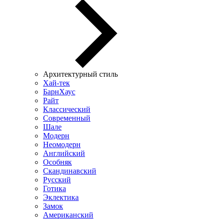
Архитектурный стиль
Хай-тек
БарнХаус
Райт
Классический
Современный
Шале
Модерн
Неомодерн
Английский
Особняк
Скандинавский
Русский
Готика
Эклектика
Замок
Американский