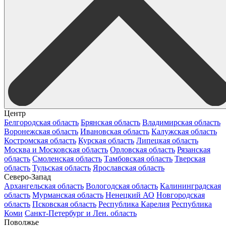
Центр
Белгородская область
Брянская область
Владимирская область
Воронежская область
Ивановская область
Калужская область
Костромская область
Курская область
Липецкая область
Москва и Московская область
Орловская область
Рязанская
область
Смоленская область
Тамбовская область
Тверская
область
Тульская область
Ярославская область
Северо-Запад
Архангельская область
Вологодская область
Калининградская
область
Мурманская область
Ненецкий АО
Новгородская
область
Псковская область
Республика Карелия
Республика
Коми
Санкт-Петербург и Лен. область
Поволжье