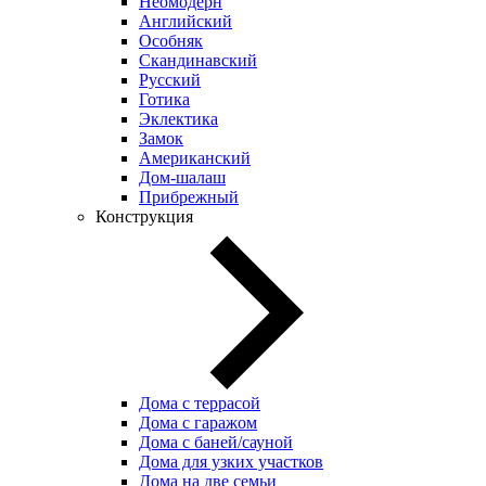
Неомодерн
Английский
Особняк
Скандинавский
Русский
Готика
Эклектика
Замок
Американский
Дом-шалаш
Прибрежный
Конструкция
Дома с террасой
Дома с гаражом
Дома с баней/сауной
Дома для узких участков
Дома на две семьи