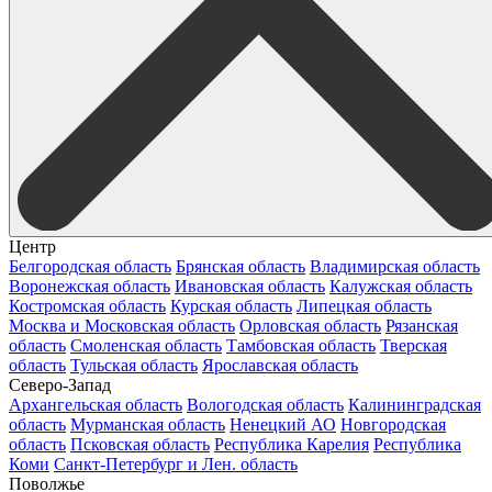
Центр
Белгородская область
Брянская область
Владимирская область
Воронежская область
Ивановская область
Калужская область
Костромская область
Курская область
Липецкая область
Москва и Московская область
Орловская область
Рязанская
область
Смоленская область
Тамбовская область
Тверская
область
Тульская область
Ярославская область
Северо-Запад
Архангельская область
Вологодская область
Калининградская
область
Мурманская область
Ненецкий АО
Новгородская
область
Псковская область
Республика Карелия
Республика
Коми
Санкт-Петербург и Лен. область
Поволжье