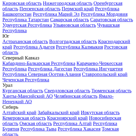
Кировская область
Нижегородская область
Оренбургская
область
Пензенская область
Пермский край
Республика
Башкортостан
Республика Марий Эл
Республика Мордовия
Республика Татарстан
Самарская область
Саратовская область
Удмуртская Республика
Ульяновская область
Чувашская
Республика
Юг
Астраханская область
Волгоградская область
Краснодарский
край
Республика Адыгея
Республика Калмыкия
Ростовская
область
Северный Кавказ
Кабардино-Балкарская Республика
Карачаево-Черкесская
Республика
Республика Дагестан
Республика Ингушетия
Республика Северная Осетия-Алания
Ставропольский край
Чеченская Республика
Урал
Курганская область
Свердловская область
Тюменская область
Ханты-Мансийский АО
Челябинская область
Ямало-
Ненецкий АО
Сибирь
Алтайский край
Забайкальский край
Иркутская область
Кемеровская область
Красноярский край
Новосибирская
область
Омская область
Республика Алтай
Республика
Бурятия
Республика Тыва
Республика Хакасия
Томская
область