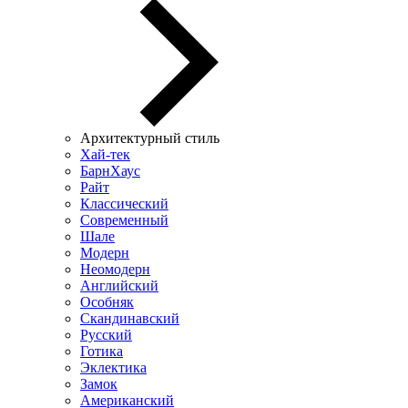
Архитектурный стиль
Хай-тек
БарнХаус
Райт
Классический
Современный
Шале
Модерн
Неомодерн
Английский
Особняк
Скандинавский
Русский
Готика
Эклектика
Замок
Американский