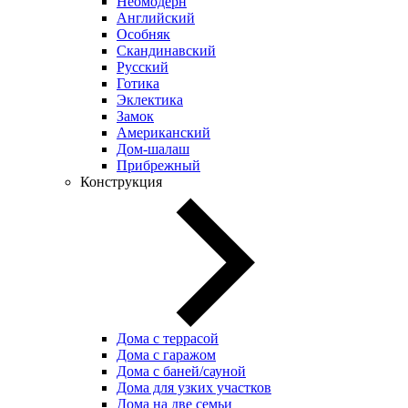
Неомодерн
Английский
Особняк
Скандинавский
Русский
Готика
Эклектика
Замок
Американский
Дом-шалаш
Прибрежный
Конструкция
Дома с террасой
Дома с гаражом
Дома с баней/сауной
Дома для узких участков
Дома на две семьи