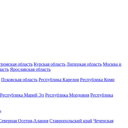
тромская область
Курская область
Липецкая область
Москва и
ласть
Ярославская область
Псковская область
Республика Карелия
Республика Коми
Республика Марий Эл
Республика Мордовия
Республика
ь
Северная Осетия-Алания
Ставропольский край
Чеченская