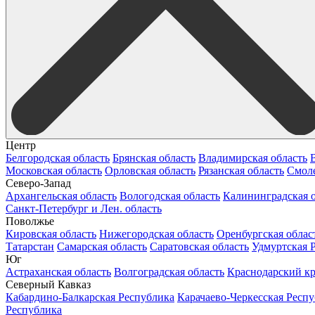
Центр
Белгородская область
Брянская область
Владимирская область
Московская область
Орловская область
Рязанская область
Смоле
Северо-Запад
Архангельская область
Вологодская область
Калининградская о
Санкт-Петербург и Лен. область
Поволжье
Кировская область
Нижегородская область
Оренбургская облас
Татарстан
Самарская область
Саратовская область
Удмуртская 
Юг
Астраханская область
Волгоградская область
Краснодарский к
Северный Кавказ
Кабардино-Балкарская Республика
Карачаево-Черкесская Респ
Республика