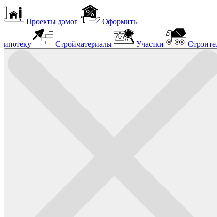
Проекты домов
Оформить
ипотеку
Стройматериалы
Участки
Строите