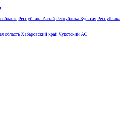
О
 область
Республика Алтай
Республика Бурятия
Республика
ая область
Хабаровский край
Чукотский АО