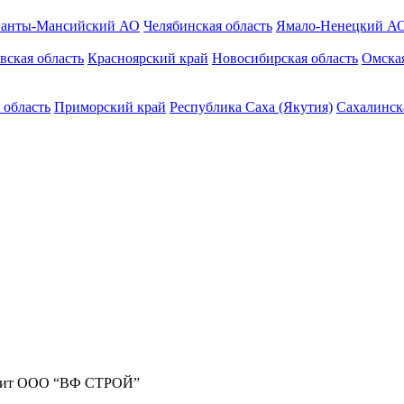
анты-Мансийский АО
Челябинская область
Ямало-Ненецкий А
вская область
Красноярский край
Новосибирская область
Омская
 область
Приморский край
Республика Саха (Якутия)
Сахалинск
жит ООО “ВФ СТРОЙ”