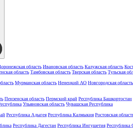
Воронежская область
Ивановская область
Калужская область
Кос
нская область
Тамбовская область
Тверская область
Тульская об
бласть
Мурманская область
Ненецкий АО
Новгородская область
ть
Пензенская область
Пермский край
Республика Башкортостан
Республика
Ульяновская область
Чувашская Республика
рай
Республика Адыгея
Республика Калмыкия
Ростовская област
ублика
Республика Дагестан
Республика Ингушетия
Республика 