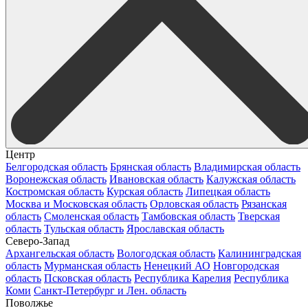
Центр
Белгородская область
Брянская область
Владимирская область
Воронежская область
Ивановская область
Калужская область
Костромская область
Курская область
Липецкая область
Москва и Московская область
Орловская область
Рязанская
область
Смоленская область
Тамбовская область
Тверская
область
Тульская область
Ярославская область
Северо-Запад
Архангельская область
Вологодская область
Калининградская
область
Мурманская область
Ненецкий АО
Новгородская
область
Псковская область
Республика Карелия
Республика
Коми
Санкт-Петербург и Лен. область
Поволжье