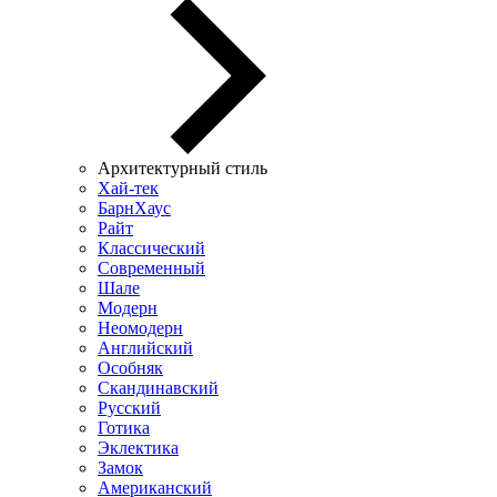
Архитектурный стиль
Хай-тек
БарнХаус
Райт
Классический
Современный
Шале
Модерн
Неомодерн
Английский
Особняк
Скандинавский
Русский
Готика
Эклектика
Замок
Американский