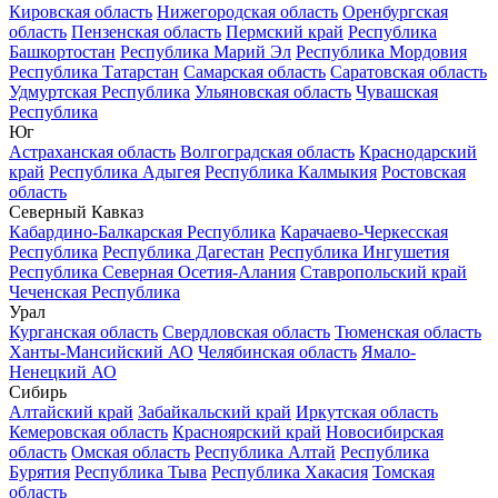
Кировская область
Нижегородская область
Оренбургская
область
Пензенская область
Пермский край
Республика
Башкортостан
Республика Марий Эл
Республика Мордовия
Республика Татарстан
Самарская область
Саратовская область
Удмуртская Республика
Ульяновская область
Чувашская
Республика
Юг
Астраханская область
Волгоградская область
Краснодарский
край
Республика Адыгея
Республика Калмыкия
Ростовская
область
Северный Кавказ
Кабардино-Балкарская Республика
Карачаево-Черкесская
Республика
Республика Дагестан
Республика Ингушетия
Республика Северная Осетия-Алания
Ставропольский край
Чеченская Республика
Урал
Курганская область
Свердловская область
Тюменская область
Ханты-Мансийский АО
Челябинская область
Ямало-
Ненецкий АО
Сибирь
Алтайский край
Забайкальский край
Иркутская область
Кемеровская область
Красноярский край
Новосибирская
область
Омская область
Республика Алтай
Республика
Бурятия
Республика Тыва
Республика Хакасия
Томская
область