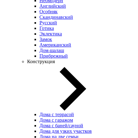
Неомодерн
Английский
Особняк
Скандинавский
Русский
Готика
Эклектика
Замок
Американский
Дом-шалаш
Прибрежный
Конструкция
Дома с террасой
Дома с гаражом
Дома с баней/сауной
Дома для узких участков
Дома на две семьи