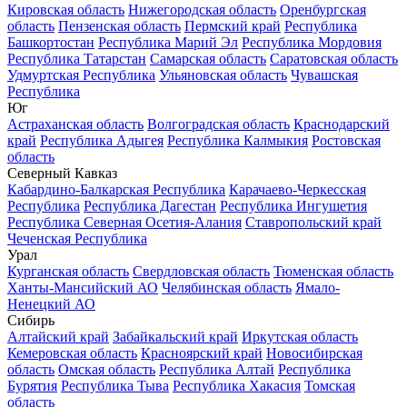
Кировская область
Нижегородская область
Оренбургская
область
Пензенская область
Пермский край
Республика
Башкортостан
Республика Марий Эл
Республика Мордовия
Республика Татарстан
Самарская область
Саратовская область
Удмуртская Республика
Ульяновская область
Чувашская
Республика
Юг
Астраханская область
Волгоградская область
Краснодарский
край
Республика Адыгея
Республика Калмыкия
Ростовская
область
Северный Кавказ
Кабардино-Балкарская Республика
Карачаево-Черкесская
Республика
Республика Дагестан
Республика Ингушетия
Республика Северная Осетия-Алания
Ставропольский край
Чеченская Республика
Урал
Курганская область
Свердловская область
Тюменская область
Ханты-Мансийский АО
Челябинская область
Ямало-
Ненецкий АО
Сибирь
Алтайский край
Забайкальский край
Иркутская область
Кемеровская область
Красноярский край
Новосибирская
область
Омская область
Республика Алтай
Республика
Бурятия
Республика Тыва
Республика Хакасия
Томская
область