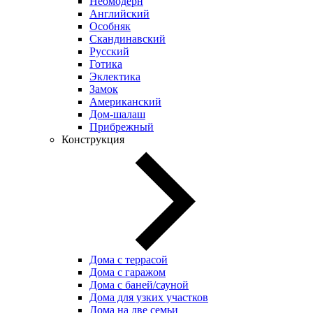
Неомодерн
Английский
Особняк
Скандинавский
Русский
Готика
Эклектика
Замок
Американский
Дом-шалаш
Прибрежный
Конструкция
Дома с террасой
Дома с гаражом
Дома с баней/сауной
Дома для узких участков
Дома на две семьи