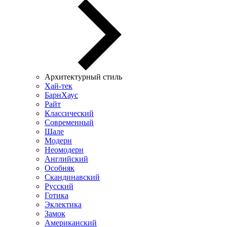
Архитектурный стиль
Хай-тек
БарнХаус
Райт
Классический
Современный
Шале
Модерн
Неомодерн
Английский
Особняк
Скандинавский
Русский
Готика
Эклектика
Замок
Американский