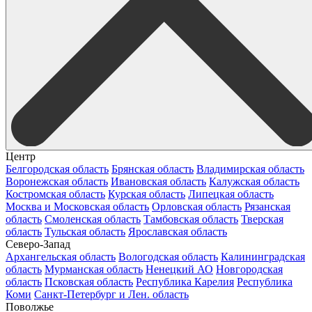
Центр
Белгородская область
Брянская область
Владимирская область
Воронежская область
Ивановская область
Калужская область
Костромская область
Курская область
Липецкая область
Москва и Московская область
Орловская область
Рязанская
область
Смоленская область
Тамбовская область
Тверская
область
Тульская область
Ярославская область
Северо-Запад
Архангельская область
Вологодская область
Калининградская
область
Мурманская область
Ненецкий АО
Новгородская
область
Псковская область
Республика Карелия
Республика
Коми
Санкт-Петербург и Лен. область
Поволжье