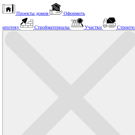
Проекты домов
Оформить
ипотеку
Стройматериалы
Участки
Строите