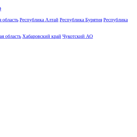
О
 область
Республика Алтай
Республика Бурятия
Республика
ая область
Хабаровский край
Чукотский АО