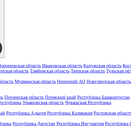
Воронежская область
Ивановская область
Калужская область
Кос
нская область
Тамбовская область
Тверская область
Тульская об
бласть
Мурманская область
Ненецкий АО
Новгородская область
ть
Пензенская область
Пермский край
Республика Башкортостан
Республика
Ульяновская область
Чувашская Республика
рай
Республика Адыгея
Республика Калмыкия
Ростовская област
ублика
Республика Дагестан
Республика Ингушетия
Республика 