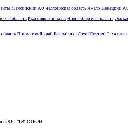
анты-Мансийский АО
Челябинская область
Ямало-Ненецкий А
вская область
Красноярский край
Новосибирская область
Омская
 область
Приморский край
Республика Саха (Якутия)
Сахалинск
жит ООО “ВФ СТРОЙ”