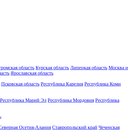
тромская область
Курская область
Липецкая область
Москва и
ласть
Ярославская область
Псковская область
Республика Карелия
Республика Коми
Республика Марий Эл
Республика Мордовия
Республика
ь
Северная Осетия-Алания
Ставропольский край
Чеченская