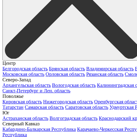
Центр
Белгородская область
Брянская область
Владимирская область
Московская область
Орловская область
Рязанская область
Смоле
Северо-Запад
Архангельская область
Вологодская область
Калининградская о
Санкт-Петербург и Лен. область
Поволжье
Кировская область
Нижегородская область
Оренбургская облас
Татарстан
Самарская область
Саратовская область
Удмуртская 
Юг
Астраханская область
Волгоградская область
Краснодарский к
Северный Кавказ
Кабардино-Балкарская Республика
Карачаево-Черкесская Респ
Республика