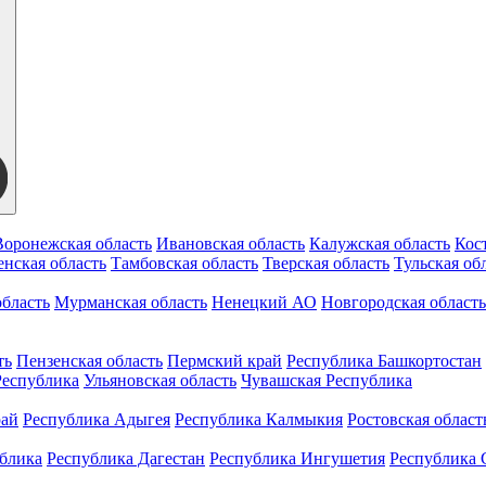
Воронежская область
Ивановская область
Калужская область
Кос
нская область
Тамбовская область
Тверская область
Тульская об
бласть
Мурманская область
Ненецкий АО
Новгородская область
ть
Пензенская область
Пермский край
Республика Башкортостан
Республика
Ульяновская область
Чувашская Республика
рай
Республика Адыгея
Республика Калмыкия
Ростовская област
ублика
Республика Дагестан
Республика Ингушетия
Республика 