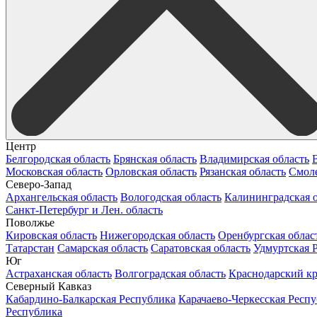
Центр
Белгородская область
Брянская область
Владимирская область
Московская область
Орловская область
Рязанская область
Смоле
Северо-Запад
Архангельская область
Вологодская область
Калининградская о
Санкт-Петербург и Лен. область
Поволжье
Кировская область
Нижегородская область
Оренбургская облас
Татарстан
Самарская область
Саратовская область
Удмуртская 
Юг
Астраханская область
Волгоградская область
Краснодарский к
Северный Кавказ
Кабардино-Балкарская Республика
Карачаево-Черкесская Респ
Республика