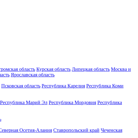
тромская область
Курская область
Липецкая область
Москва и
ласть
Ярославская область
Псковская область
Республика Карелия
Республика Коми
Республика Марий Эл
Республика Мордовия
Республика
ь
Северная Осетия-Алания
Ставропольский край
Чеченская