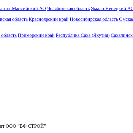
анты-Мансийский АО
Челябинская область
Ямало-Ненецкий А
вская область
Красноярский край
Новосибирская область
Омская
 область
Приморский край
Республика Саха (Якутия)
Сахалинск
жит ООО “ВФ СТРОЙ”