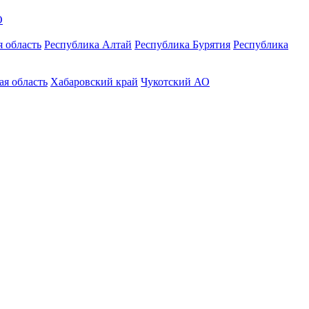
О
 область
Республика Алтай
Республика Бурятия
Республика
ая область
Хабаровский край
Чукотский АО