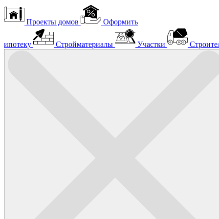
Проекты домов
Оформить
ипотеку
Стройматериалы
Участки
Строите