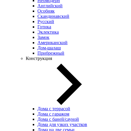
Неомодерн
Английский
Особняк
Скандинавский
Русский
Готика
Эклектика
Замок
Американский
Дом-шалаш
Прибрежный
Конструкция
Дома с террасой
Дома с гаражом
Дома с баней/сауной
Дома для узких участков
Дома на две семьи