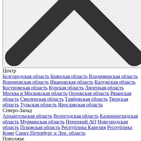
Центр
Белгородская область
Брянская область
Владимирская область
Воронежская область
Ивановская область
Калужская область
Костромская область
Курская область
Липецкая область
Москва и Московская область
Орловская область
Рязанская
область
Смоленская область
Тамбовская область
Тверская
область
Тульская область
Ярославская область
Северо-Запад
Архангельская область
Вологодская область
Калининградская
область
Мурманская область
Ненецкий АО
Новгородская
область
Псковская область
Республика Карелия
Республика
Коми
Санкт-Петербург и Лен. область
Поволжье