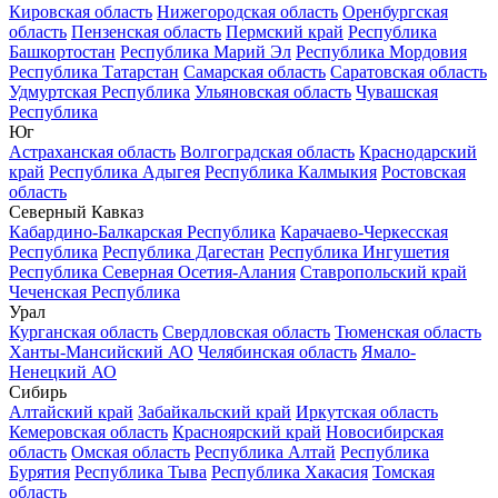
Кировская область
Нижегородская область
Оренбургская
область
Пензенская область
Пермский край
Республика
Башкортостан
Республика Марий Эл
Республика Мордовия
Республика Татарстан
Самарская область
Саратовская область
Удмуртская Республика
Ульяновская область
Чувашская
Республика
Юг
Астраханская область
Волгоградская область
Краснодарский
край
Республика Адыгея
Республика Калмыкия
Ростовская
область
Северный Кавказ
Кабардино-Балкарская Республика
Карачаево-Черкесская
Республика
Республика Дагестан
Республика Ингушетия
Республика Северная Осетия-Алания
Ставропольский край
Чеченская Республика
Урал
Курганская область
Свердловская область
Тюменская область
Ханты-Мансийский АО
Челябинская область
Ямало-
Ненецкий АО
Сибирь
Алтайский край
Забайкальский край
Иркутская область
Кемеровская область
Красноярский край
Новосибирская
область
Омская область
Республика Алтай
Республика
Бурятия
Республика Тыва
Республика Хакасия
Томская
область