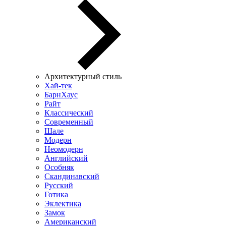
Архитектурный стиль
Хай-тек
БарнХаус
Райт
Классический
Современный
Шале
Модерн
Неомодерн
Английский
Особняк
Скандинавский
Русский
Готика
Эклектика
Замок
Американский