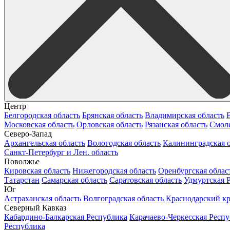
Центр
Белгородская область
Брянская область
Владимирская область
Московская область
Орловская область
Рязанская область
Смоле
Северо-Запад
Архангельская область
Вологодская область
Калининградская о
Санкт-Петербург и Лен. область
Поволжье
Кировская область
Нижегородская область
Оренбургская облас
Татарстан
Самарская область
Саратовская область
Удмуртская 
Юг
Астраханская область
Волгоградская область
Краснодарский к
Северный Кавказ
Кабардино-Балкарская Республика
Карачаево-Черкесская Респ
Республика