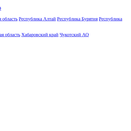
О
 область
Республика Алтай
Республика Бурятия
Республика
ая область
Хабаровский край
Чукотский АО