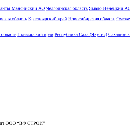
анты-Мансийский АО
Челябинская область
Ямало-Ненецкий А
вская область
Красноярский край
Новосибирская область
Омская
 область
Приморский край
Республика Саха (Якутия)
Сахалинск
жит ООО “ВФ СТРОЙ”