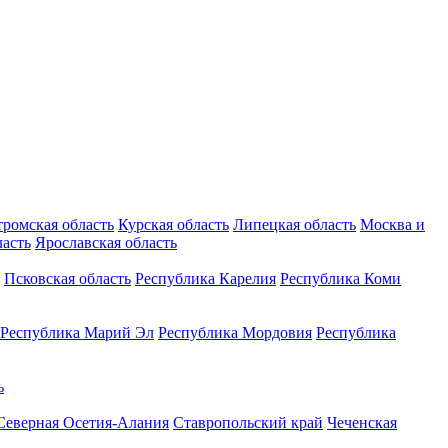
тромская область
Курская область
Липецкая область
Москва и
ласть
Ярославская область
Псковская область
Республика Карелия
Республика Коми
Республика Марий Эл
Республика Мордовия
Республика
ь
Северная Осетия-Алания
Ставропольский край
Чеченская