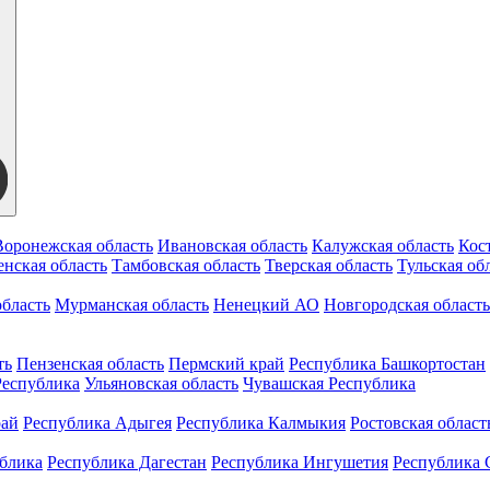
Воронежская область
Ивановская область
Калужская область
Кос
нская область
Тамбовская область
Тверская область
Тульская об
бласть
Мурманская область
Ненецкий АО
Новгородская область
ть
Пензенская область
Пермский край
Республика Башкортостан
Республика
Ульяновская область
Чувашская Республика
рай
Республика Адыгея
Республика Калмыкия
Ростовская област
ублика
Республика Дагестан
Республика Ингушетия
Республика 