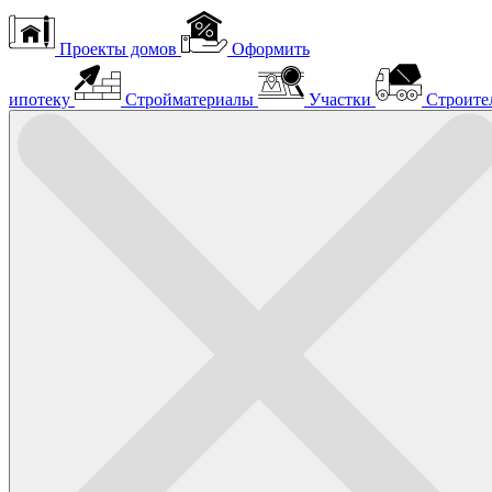
Проекты домов
Оформить
ипотеку
Стройматериалы
Участки
Строите