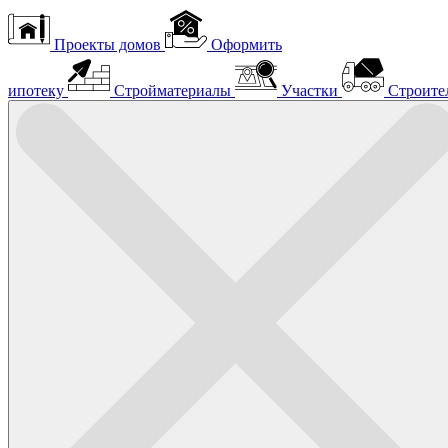
Проекты домов
Оформить
ипотеку
Стройматериалы
Участки
Строите