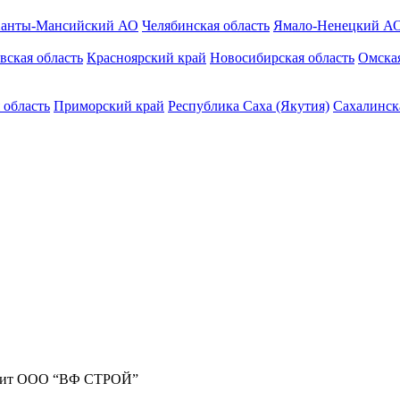
анты-Мансийский АО
Челябинская область
Ямало-Ненецкий А
вская область
Красноярский край
Новосибирская область
Омская
 область
Приморский край
Республика Саха (Якутия)
Сахалинск
жит ООО “ВФ СТРОЙ”