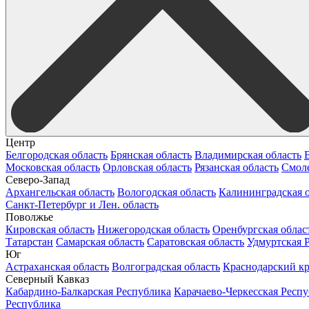
Центр
Белгородская область
Брянская область
Владимирская область
Московская область
Орловская область
Рязанская область
Смоле
Северо-Запад
Архангельская область
Вологодская область
Калининградская о
Санкт-Петербург и Лен. область
Поволжье
Кировская область
Нижегородская область
Оренбургская облас
Татарстан
Самарская область
Саратовская область
Удмуртская 
Юг
Астраханская область
Волгоградская область
Краснодарский к
Северный Кавказ
Кабардино-Балкарская Республика
Карачаево-Черкесская Респ
Республика