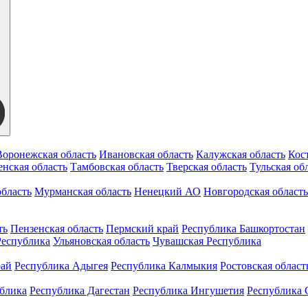
Воронежская область
Ивановская область
Калужская область
Кос
нская область
Тамбовская область
Тверская область
Тульская об
бласть
Мурманская область
Ненецкий АО
Новгородская область
ть
Пензенская область
Пермский край
Республика Башкортостан
Республика
Ульяновская область
Чувашская Республика
рай
Республика Адыгея
Республика Калмыкия
Ростовская област
ублика
Республика Дагестан
Республика Ингушетия
Республика 