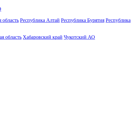
О
 область
Республика Алтай
Республика Бурятия
Республика
ая область
Хабаровский край
Чукотский АО