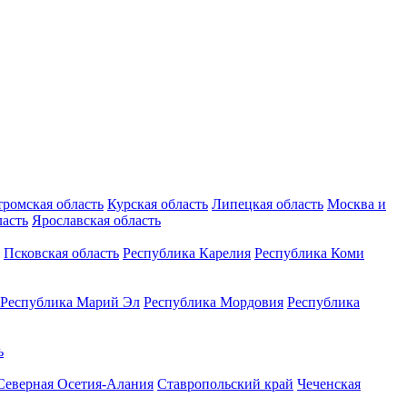
тромская область
Курская область
Липецкая область
Москва и
ласть
Ярославская область
Псковская область
Республика Карелия
Республика Коми
Республика Марий Эл
Республика Мордовия
Республика
ь
Северная Осетия-Алания
Ставропольский край
Чеченская