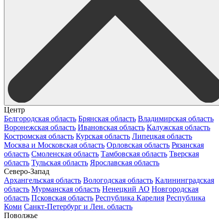
Центр
Белгородская область
Брянская область
Владимирская область
Воронежская область
Ивановская область
Калужская область
Костромская область
Курская область
Липецкая область
Москва и Московская область
Орловская область
Рязанская
область
Смоленская область
Тамбовская область
Тверская
область
Тульская область
Ярославская область
Северо-Запад
Архангельская область
Вологодская область
Калининградская
область
Мурманская область
Ненецкий АО
Новгородская
область
Псковская область
Республика Карелия
Республика
Коми
Санкт-Петербург и Лен. область
Поволжье