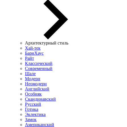
Архитектурный стиль
Хай-тек
БарнХаус
Райт
Классический
Современный
Шале
Модерн
Неомодерн
Английский
Особняк
Скандинавский
Русский
Готика
Эклектика
Замок
Американский