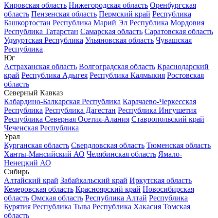
Кировская область
Нижегородская область
Оренбургская
область
Пензенская область
Пермский край
Республика
Башкортостан
Республика Марий Эл
Республика Мордовия
Республика Татарстан
Самарская область
Саратовская область
Удмуртская Республика
Ульяновская область
Чувашская
Республика
Юг
Астраханская область
Волгоградская область
Краснодарский
край
Республика Адыгея
Республика Калмыкия
Ростовская
область
Северный Кавказ
Кабардино-Балкарская Республика
Карачаево-Черкесская
Республика
Республика Дагестан
Республика Ингушетия
Республика Северная Осетия-Алания
Ставропольский край
Чеченская Республика
Урал
Курганская область
Свердловская область
Тюменская область
Ханты-Мансийский АО
Челябинская область
Ямало-
Ненецкий АО
Сибирь
Алтайский край
Забайкальский край
Иркутская область
Кемеровская область
Красноярский край
Новосибирская
область
Омская область
Республика Алтай
Республика
Бурятия
Республика Тыва
Республика Хакасия
Томская
область