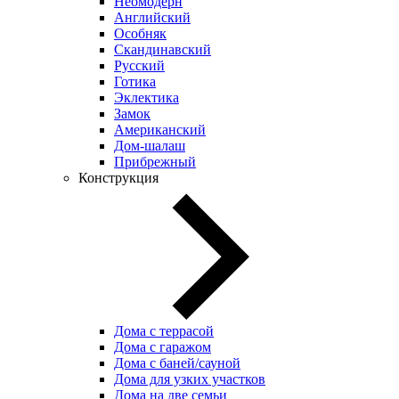
Неомодерн
Английский
Особняк
Скандинавский
Русский
Готика
Эклектика
Замок
Американский
Дом-шалаш
Прибрежный
Конструкция
Дома с террасой
Дома с гаражом
Дома с баней/сауной
Дома для узких участков
Дома на две семьи