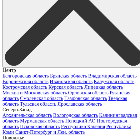
Центр
Белгородская область
Брянская область
Владимирская область
Воронежская область
Ивановская область
Калужская область
Костромская область
Курская область
Липецкая область
Москва и Московская область
Орловская область
Рязанская
область
Смоленская область
Тамбовская область
Тверская
область
Тульская область
Ярославская область
Северо-Запад
Архангельская область
Вологодская область
Калининградская
область
Мурманская область
Ненецкий АО
Новгородская
область
Псковская область
Республика Карелия
Республика
Коми
Санкт-Петербург и Лен. область
Поволжье