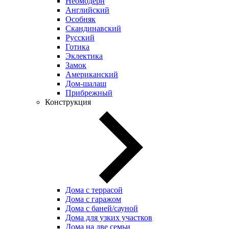
Неомодерн
Английский
Особняк
Скандинавский
Русский
Готика
Эклектика
Замок
Американский
Дом-шалаш
Прибрежный
Конструкция
Дома с террасой
Дома с гаражом
Дома с баней/сауной
Дома для узких участков
Дома на две семьи