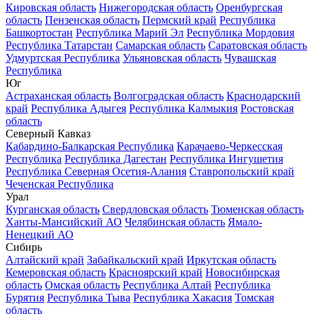
Кировская область
Нижегородская область
Оренбургская
область
Пензенская область
Пермский край
Республика
Башкортостан
Республика Марий Эл
Республика Мордовия
Республика Татарстан
Самарская область
Саратовская область
Удмуртская Республика
Ульяновская область
Чувашская
Республика
Юг
Астраханская область
Волгоградская область
Краснодарский
край
Республика Адыгея
Республика Калмыкия
Ростовская
область
Северный Кавказ
Кабардино-Балкарская Республика
Карачаево-Черкесская
Республика
Республика Дагестан
Республика Ингушетия
Республика Северная Осетия-Алания
Ставропольский край
Чеченская Республика
Урал
Курганская область
Свердловская область
Тюменская область
Ханты-Мансийский АО
Челябинская область
Ямало-
Ненецкий АО
Сибирь
Алтайский край
Забайкальский край
Иркутская область
Кемеровская область
Красноярский край
Новосибирская
область
Омская область
Республика Алтай
Республика
Бурятия
Республика Тыва
Республика Хакасия
Томская
область