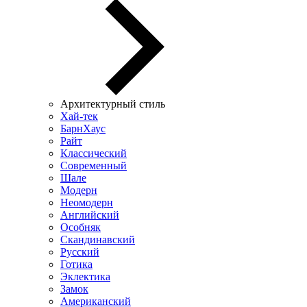
Архитектурный стиль
Хай-тек
БарнХаус
Райт
Классический
Современный
Шале
Модерн
Неомодерн
Английский
Особняк
Скандинавский
Русский
Готика
Эклектика
Замок
Американский