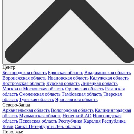
Центр
Белгородская область
Брянская область
Владимирская область
Воронежская область
Ивановская область
Калужская область
Костромская область
Курская область
Липецкая область
Москва и Московская область
Орловская область
Рязанская
область
Смоленская область
Тамбовская область
Тверская
область
Тульская область
Ярославская область
Северо-Запад
Архангельская область
Вологодская область
Калининградская
область
Мурманская область
Ненецкий АО
Новгородская
область
Псковская область
Республика Карелия
Республика
Коми
Санкт-Петербург и Лен. область
Поволжье