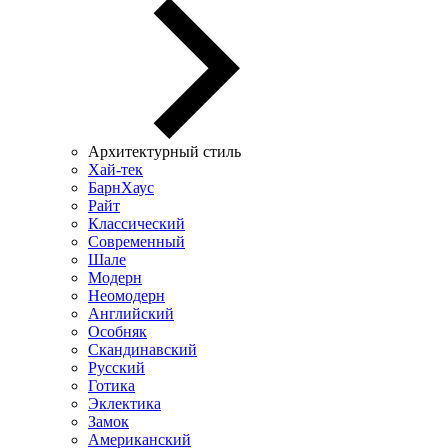
Архитектурный стиль
Хай-тек
БарнХаус
Райт
Классический
Современный
Шале
Модерн
Неомодерн
Английский
Особняк
Скандинавский
Русский
Готика
Эклектика
Замок
Американский