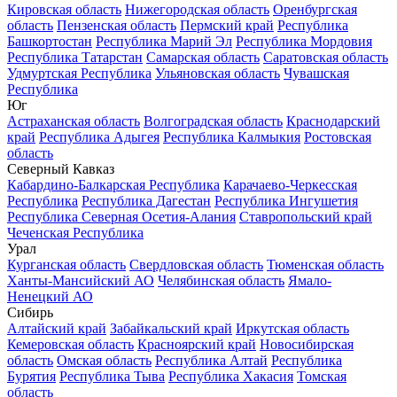
Кировская область
Нижегородская область
Оренбургская
область
Пензенская область
Пермский край
Республика
Башкортостан
Республика Марий Эл
Республика Мордовия
Республика Татарстан
Самарская область
Саратовская область
Удмуртская Республика
Ульяновская область
Чувашская
Республика
Юг
Астраханская область
Волгоградская область
Краснодарский
край
Республика Адыгея
Республика Калмыкия
Ростовская
область
Северный Кавказ
Кабардино-Балкарская Республика
Карачаево-Черкесская
Республика
Республика Дагестан
Республика Ингушетия
Республика Северная Осетия-Алания
Ставропольский край
Чеченская Республика
Урал
Курганская область
Свердловская область
Тюменская область
Ханты-Мансийский АО
Челябинская область
Ямало-
Ненецкий АО
Сибирь
Алтайский край
Забайкальский край
Иркутская область
Кемеровская область
Красноярский край
Новосибирская
область
Омская область
Республика Алтай
Республика
Бурятия
Республика Тыва
Республика Хакасия
Томская
область