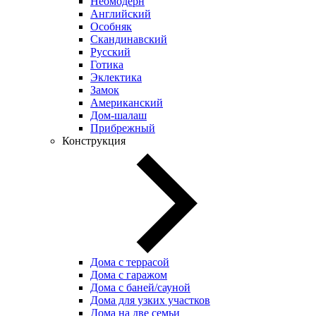
Неомодерн
Английский
Особняк
Скандинавский
Русский
Готика
Эклектика
Замок
Американский
Дом-шалаш
Прибрежный
Конструкция
Дома с террасой
Дома с гаражом
Дома с баней/сауной
Дома для узких участков
Дома на две семьи