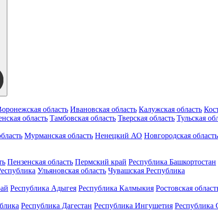
Воронежская область
Ивановская область
Калужская область
Кос
нская область
Тамбовская область
Тверская область
Тульская об
бласть
Мурманская область
Ненецкий АО
Новгородская область
ть
Пензенская область
Пермский край
Республика Башкортостан
Республика
Ульяновская область
Чувашская Республика
рай
Республика Адыгея
Республика Калмыкия
Ростовская област
ублика
Республика Дагестан
Республика Ингушетия
Республика 