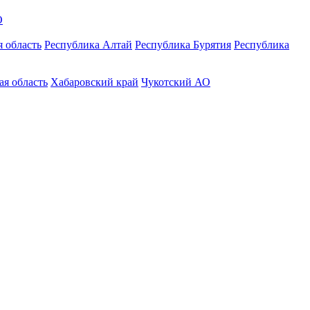
О
 область
Республика Алтай
Республика Бурятия
Республика
ая область
Хабаровский край
Чукотский АО