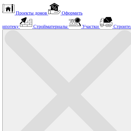
Проекты домов
Оформить
ипотеку
Стройматериалы
Участки
Строите