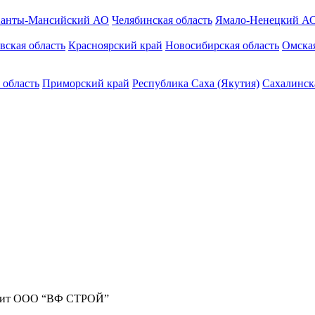
анты-Мансийский АО
Челябинская область
Ямало-Ненецкий А
вская область
Красноярский край
Новосибирская область
Омская
 область
Приморский край
Республика Саха (Якутия)
Сахалинск
жит ООО “ВФ СТРОЙ”