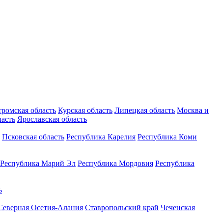
тромская область
Курская область
Липецкая область
Москва и
ласть
Ярославская область
Псковская область
Республика Карелия
Республика Коми
Республика Марий Эл
Республика Мордовия
Республика
ь
Северная Осетия-Алания
Ставропольский край
Чеченская