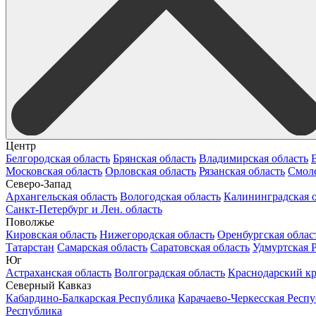
Центр
Белгородская область
Брянская область
Владимирская область
Московская область
Орловская область
Рязанская область
Смоле
Северо-Запад
Архангельская область
Вологодская область
Калининградская о
Санкт-Петербург и Лен. область
Поволжье
Кировская область
Нижегородская область
Оренбургская облас
Татарстан
Самарская область
Саратовская область
Удмуртская 
Юг
Астраханская область
Волгоградская область
Краснодарский к
Северный Кавказ
Кабардино-Балкарская Республика
Карачаево-Черкесская Респ
Республика