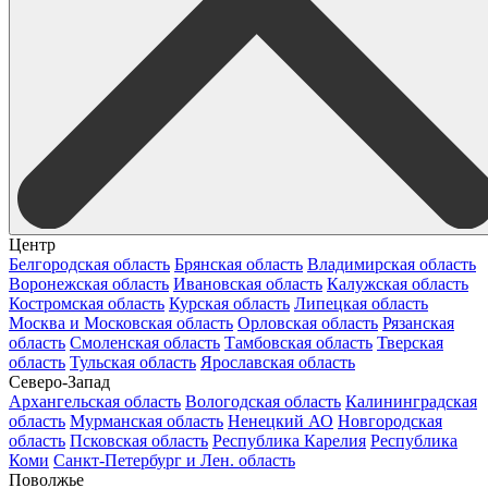
Центр
Белгородская область
Брянская область
Владимирская область
Воронежская область
Ивановская область
Калужская область
Костромская область
Курская область
Липецкая область
Москва и Московская область
Орловская область
Рязанская
область
Смоленская область
Тамбовская область
Тверская
область
Тульская область
Ярославская область
Северо-Запад
Архангельская область
Вологодская область
Калининградская
область
Мурманская область
Ненецкий АО
Новгородская
область
Псковская область
Республика Карелия
Республика
Коми
Санкт-Петербург и Лен. область
Поволжье