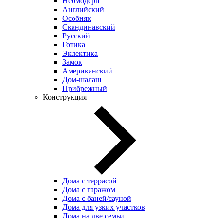
Неомодерн
Английский
Особняк
Скандинавский
Русский
Готика
Эклектика
Замок
Американский
Дом-шалаш
Прибрежный
Конструкция
Дома с террасой
Дома с гаражом
Дома с баней/сауной
Дома для узких участков
Дома на две семьи