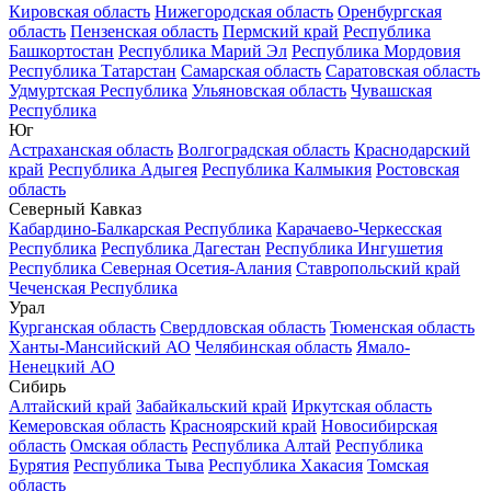
Кировская область
Нижегородская область
Оренбургская
область
Пензенская область
Пермский край
Республика
Башкортостан
Республика Марий Эл
Республика Мордовия
Республика Татарстан
Самарская область
Саратовская область
Удмуртская Республика
Ульяновская область
Чувашская
Республика
Юг
Астраханская область
Волгоградская область
Краснодарский
край
Республика Адыгея
Республика Калмыкия
Ростовская
область
Северный Кавказ
Кабардино-Балкарская Республика
Карачаево-Черкесская
Республика
Республика Дагестан
Республика Ингушетия
Республика Северная Осетия-Алания
Ставропольский край
Чеченская Республика
Урал
Курганская область
Свердловская область
Тюменская область
Ханты-Мансийский АО
Челябинская область
Ямало-
Ненецкий АО
Сибирь
Алтайский край
Забайкальский край
Иркутская область
Кемеровская область
Красноярский край
Новосибирская
область
Омская область
Республика Алтай
Республика
Бурятия
Республика Тыва
Республика Хакасия
Томская
область