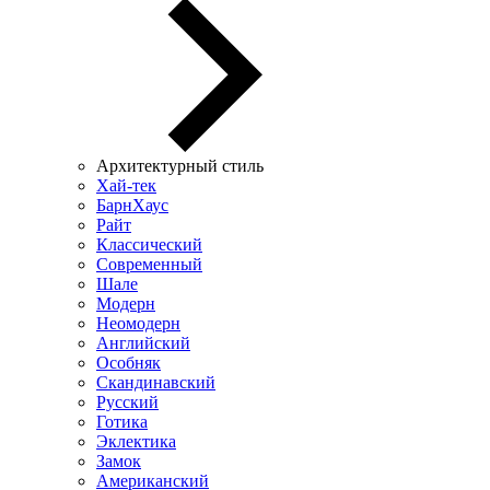
Архитектурный стиль
Хай-тек
БарнХаус
Райт
Классический
Современный
Шале
Модерн
Неомодерн
Английский
Особняк
Скандинавский
Русский
Готика
Эклектика
Замок
Американский