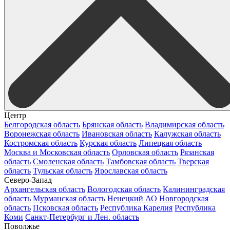
Центр
Белгородская область
Брянская область
Владимирская область
Воронежская область
Ивановская область
Калужская область
Костромская область
Курская область
Липецкая область
Москва и Московская область
Орловская область
Рязанская
область
Смоленская область
Тамбовская область
Тверская
область
Тульская область
Ярославская область
Северо-Запад
Архангельская область
Вологодская область
Калининградская
область
Мурманская область
Ненецкий АО
Новгородская
область
Псковская область
Республика Карелия
Республика
Коми
Санкт-Петербург и Лен. область
Поволжье