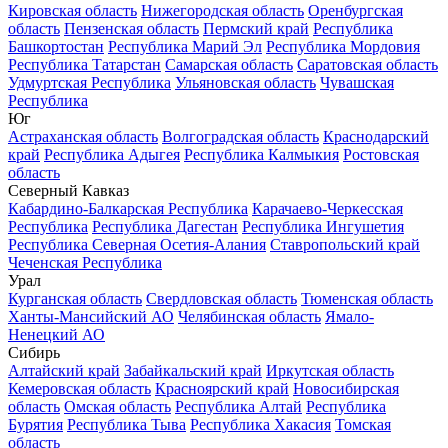
Кировская область
Нижегородская область
Оренбургская
область
Пензенская область
Пермский край
Республика
Башкортостан
Республика Марий Эл
Республика Мордовия
Республика Татарстан
Самарская область
Саратовская область
Удмуртская Республика
Ульяновская область
Чувашская
Республика
Юг
Астраханская область
Волгоградская область
Краснодарский
край
Республика Адыгея
Республика Калмыкия
Ростовская
область
Северный Кавказ
Кабардино-Балкарская Республика
Карачаево-Черкесская
Республика
Республика Дагестан
Республика Ингушетия
Республика Северная Осетия-Алания
Ставропольский край
Чеченская Республика
Урал
Курганская область
Свердловская область
Тюменская область
Ханты-Мансийский АО
Челябинская область
Ямало-
Ненецкий АО
Сибирь
Алтайский край
Забайкальский край
Иркутская область
Кемеровская область
Красноярский край
Новосибирская
область
Омская область
Республика Алтай
Республика
Бурятия
Республика Тыва
Республика Хакасия
Томская
область