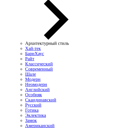
Архитектурный стиль
Хай-тек
БарнХаус
Райт
Классический
Современный
Шале
Модерн
Неомодерн
Английский
Особняк
Скандинавский
Русский
Готика
Эклектика
Замок
Американский