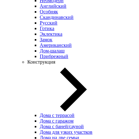
Неомодерн
Английский
Особняк
Скандинавский
Русский
Готика
Эклектика
Замок
Американский
Дом-шалаш
Прибрежный
Конструкция
Дома с террасой
Дома с гаражом
Дома с баней/сауной
Дома для узких участков
Дома на две семьи