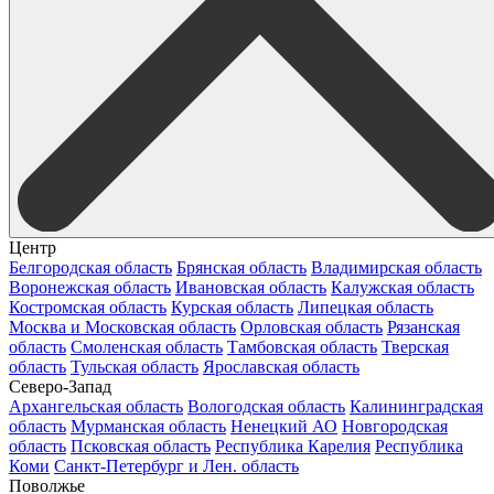
Центр
Белгородская область
Брянская область
Владимирская область
Воронежская область
Ивановская область
Калужская область
Костромская область
Курская область
Липецкая область
Москва и Московская область
Орловская область
Рязанская
область
Смоленская область
Тамбовская область
Тверская
область
Тульская область
Ярославская область
Северо-Запад
Архангельская область
Вологодская область
Калининградская
область
Мурманская область
Ненецкий АО
Новгородская
область
Псковская область
Республика Карелия
Республика
Коми
Санкт-Петербург и Лен. область
Поволжье