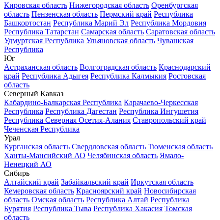
Кировская область
Нижегородская область
Оренбургская
область
Пензенская область
Пермский край
Республика
Башкортостан
Республика Марий Эл
Республика Мордовия
Республика Татарстан
Самарская область
Саратовская область
Удмуртская Республика
Ульяновская область
Чувашская
Республика
Юг
Астраханская область
Волгоградская область
Краснодарский
край
Республика Адыгея
Республика Калмыкия
Ростовская
область
Северный Кавказ
Кабардино-Балкарская Республика
Карачаево-Черкесская
Республика
Республика Дагестан
Республика Ингушетия
Республика Северная Осетия-Алания
Ставропольский край
Чеченская Республика
Урал
Курганская область
Свердловская область
Тюменская область
Ханты-Мансийский АО
Челябинская область
Ямало-
Ненецкий АО
Сибирь
Алтайский край
Забайкальский край
Иркутская область
Кемеровская область
Красноярский край
Новосибирская
область
Омская область
Республика Алтай
Республика
Бурятия
Республика Тыва
Республика Хакасия
Томская
область