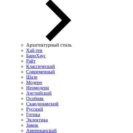
Архитектурный стиль
Хай-тек
БарнХаус
Райт
Классический
Современный
Шале
Модерн
Неомодерн
Английский
Особняк
Скандинавский
Русский
Готика
Эклектика
Замок
Американский