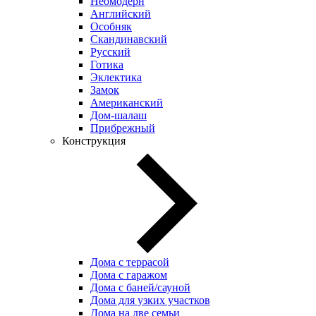
Неомодерн
Английский
Особняк
Скандинавский
Русский
Готика
Эклектика
Замок
Американский
Дом-шалаш
Прибрежный
Конструкция
Дома с террасой
Дома с гаражом
Дома с баней/сауной
Дома для узких участков
Дома на две семьи