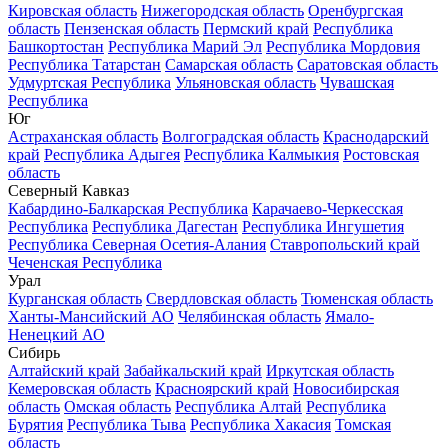
Кировская область
Нижегородская область
Оренбургская
область
Пензенская область
Пермский край
Республика
Башкортостан
Республика Марий Эл
Республика Мордовия
Республика Татарстан
Самарская область
Саратовская область
Удмуртская Республика
Ульяновская область
Чувашская
Республика
Юг
Астраханская область
Волгоградская область
Краснодарский
край
Республика Адыгея
Республика Калмыкия
Ростовская
область
Северный Кавказ
Кабардино-Балкарская Республика
Карачаево-Черкесская
Республика
Республика Дагестан
Республика Ингушетия
Республика Северная Осетия-Алания
Ставропольский край
Чеченская Республика
Урал
Курганская область
Свердловская область
Тюменская область
Ханты-Мансийский АО
Челябинская область
Ямало-
Ненецкий АО
Сибирь
Алтайский край
Забайкальский край
Иркутская область
Кемеровская область
Красноярский край
Новосибирская
область
Омская область
Республика Алтай
Республика
Бурятия
Республика Тыва
Республика Хакасия
Томская
область