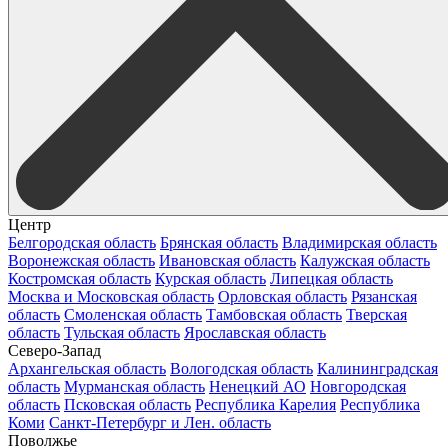
Центр
Белгородская область
Брянская область
Владимирская область
Воронежская область
Ивановская область
Калужская область
Костромская область
Курская область
Липецкая область
Москва и Московская область
Орловская область
Рязанская
область
Смоленская область
Тамбовская область
Тверская
область
Тульская область
Ярославская область
Северо-Запад
Архангельская область
Вологодская область
Калининградская
область
Мурманская область
Ненецкий АО
Новгородская
область
Псковская область
Республика Карелия
Республика
Коми
Санкт-Петербург и Лен. область
Поволжье