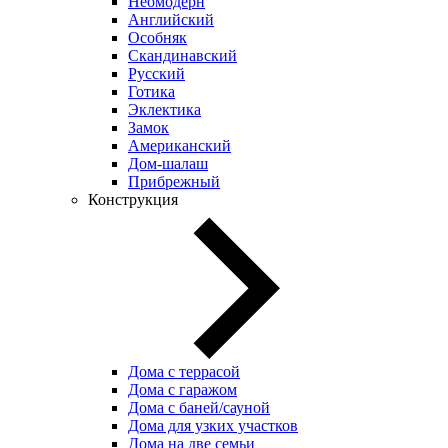
Неомодерн
Английский
Особняк
Скандинавский
Русский
Готика
Эклектика
Замок
Американский
Дом-шалаш
Прибрежный
Конструкция
Дома с террасой
Дома с гаражом
Дома с баней/сауной
Дома для узких участков
Дома на две семьи