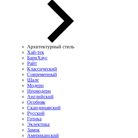
Архитектурный стиль
Хай-тек
БарнХаус
Райт
Классический
Современный
Шале
Модерн
Неомодерн
Английский
Особняк
Скандинавский
Русский
Готика
Эклектика
Замок
Американский