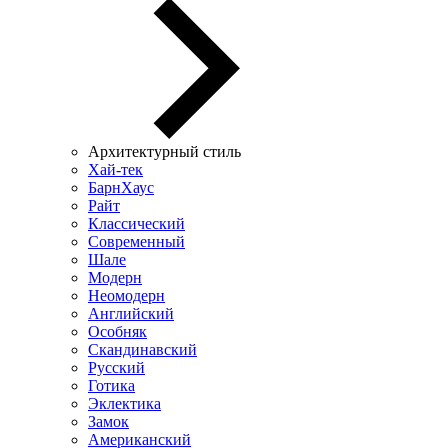
Архитектурный стиль
Хай-тек
БарнХаус
Райт
Классический
Современный
Шале
Модерн
Неомодерн
Английский
Особняк
Скандинавский
Русский
Готика
Эклектика
Замок
Американский