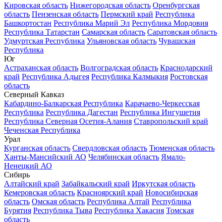
Кировская область
Нижегородская область
Оренбургская
область
Пензенская область
Пермский край
Республика
Башкортостан
Республика Марий Эл
Республика Мордовия
Республика Татарстан
Самарская область
Саратовская область
Удмуртская Республика
Ульяновская область
Чувашская
Республика
Юг
Астраханская область
Волгоградская область
Краснодарский
край
Республика Адыгея
Республика Калмыкия
Ростовская
область
Северный Кавказ
Кабардино-Балкарская Республика
Карачаево-Черкесская
Республика
Республика Дагестан
Республика Ингушетия
Республика Северная Осетия-Алания
Ставропольский край
Чеченская Республика
Урал
Курганская область
Свердловская область
Тюменская область
Ханты-Мансийский АО
Челябинская область
Ямало-
Ненецкий АО
Сибирь
Алтайский край
Забайкальский край
Иркутская область
Кемеровская область
Красноярский край
Новосибирская
область
Омская область
Республика Алтай
Республика
Бурятия
Республика Тыва
Республика Хакасия
Томская
область