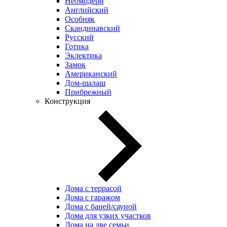
Неомодерн
Английский
Особняк
Скандинавский
Русский
Готика
Эклектика
Замок
Американский
Дом-шалаш
Прибрежный
Конструкция
Дома с террасой
Дома с гаражом
Дома с баней/сауной
Дома для узких участков
Дома на две семьи