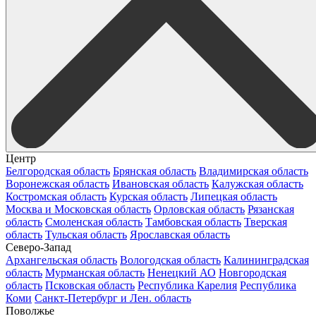
Центр
Белгородская область
Брянская область
Владимирская область
Воронежская область
Ивановская область
Калужская область
Костромская область
Курская область
Липецкая область
Москва и Московская область
Орловская область
Рязанская
область
Смоленская область
Тамбовская область
Тверская
область
Тульская область
Ярославская область
Северо-Запад
Архангельская область
Вологодская область
Калининградская
область
Мурманская область
Ненецкий АО
Новгородская
область
Псковская область
Республика Карелия
Республика
Коми
Санкт-Петербург и Лен. область
Поволжье