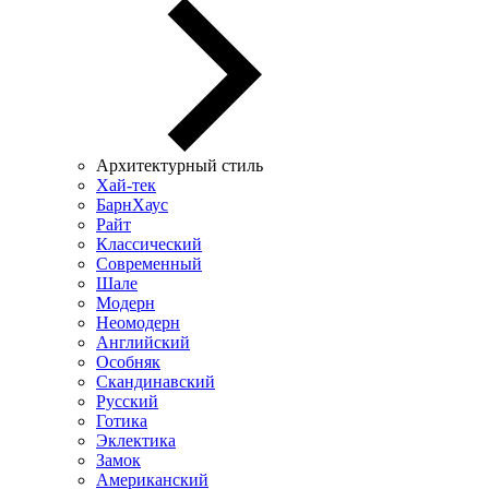
Архитектурный стиль
Хай-тек
БарнХаус
Райт
Классический
Современный
Шале
Модерн
Неомодерн
Английский
Особняк
Скандинавский
Русский
Готика
Эклектика
Замок
Американский