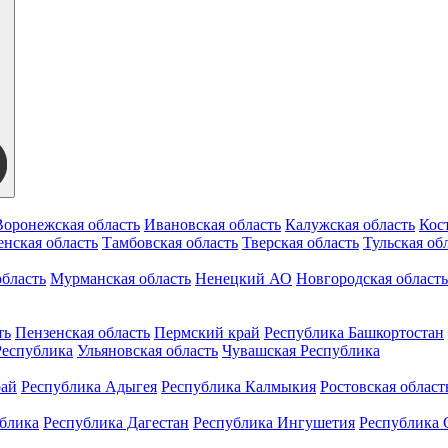
Воронежская область
Ивановская область
Калужская область
Кос
нская область
Тамбовская область
Тверская область
Тульская об
бласть
Мурманская область
Ненецкий АО
Новгородская область
ть
Пензенская область
Пермский край
Республика Башкортостан
Республика
Ульяновская область
Чувашская Республика
рай
Республика Адыгея
Республика Калмыкия
Ростовская област
ублика
Республика Дагестан
Республика Ингушетия
Республика 