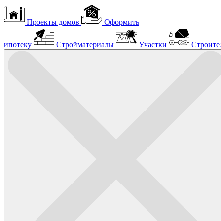
Проекты домов
Оформить
ипотеку
Стройматериалы
Участки
Строите