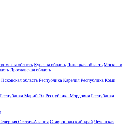
тромская область
Курская область
Липецкая область
Москва и
ласть
Ярославская область
Псковская область
Республика Карелия
Республика Коми
Республика Марий Эл
Республика Мордовия
Республика
ь
Северная Осетия-Алания
Ставропольский край
Чеченская