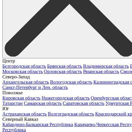
Центр
Белгородская область
Брянская область
Владимирская область
Московская область
Орловская область
Рязанская область
Смоле
Северо-Запад
Архангельская область
Вологодская область
Калининградская о
Санкт-Петербург и Лен. область
Поволжье
Кировская область
Нижегородская область
Оренбургская облас
Татарстан
Самарская область
Саратовская область
Удмуртская 
Юг
Астраханская область
Волгоградская область
Краснодарский к
Северный Кавказ
Кабардино-Балкарская Республика
Карачаево-Черкесская Респ
Республика