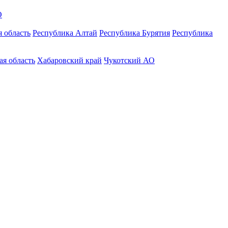
О
 область
Республика Алтай
Республика Бурятия
Республика
ая область
Хабаровский край
Чукотский АО