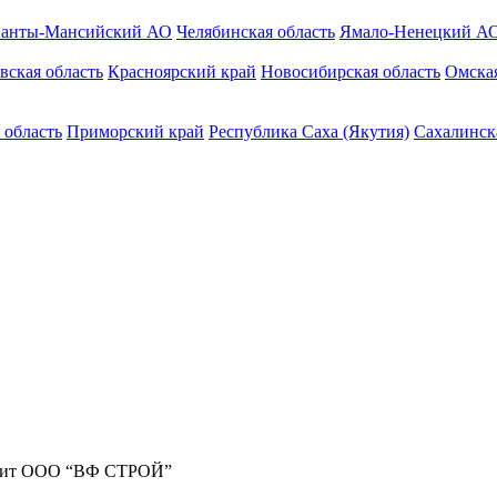
анты-Мансийский АО
Челябинская область
Ямало-Ненецкий А
вская область
Красноярский край
Новосибирская область
Омская
 область
Приморский край
Республика Саха (Якутия)
Сахалинск
жит ООО “ВФ СТРОЙ”