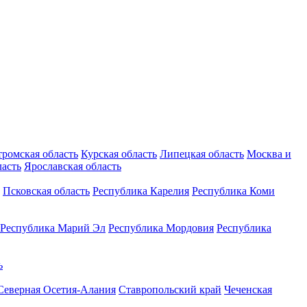
тромская область
Курская область
Липецкая область
Москва и
ласть
Ярославская область
Псковская область
Республика Карелия
Республика Коми
Республика Марий Эл
Республика Мордовия
Республика
ь
Северная Осетия-Алания
Ставропольский край
Чеченская