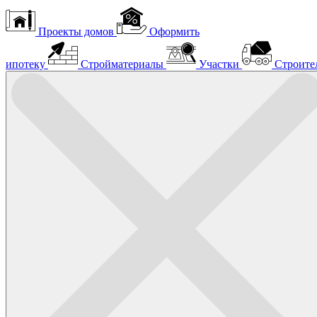
Проекты домов
Оформить
ипотеку
Стройматериалы
Участки
Строите