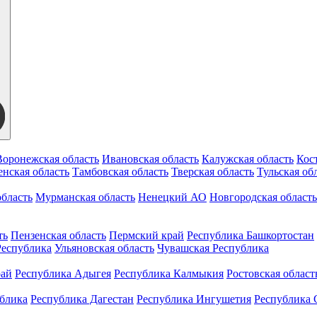
Воронежская область
Ивановская область
Калужская область
Кос
нская область
Тамбовская область
Тверская область
Тульская об
бласть
Мурманская область
Ненецкий АО
Новгородская область
ть
Пензенская область
Пермский край
Республика Башкортостан
Республика
Ульяновская область
Чувашская Республика
рай
Республика Адыгея
Республика Калмыкия
Ростовская област
ублика
Республика Дагестан
Республика Ингушетия
Республика 