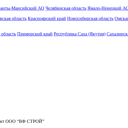
анты-Мансийский АО
Челябинская область
Ямало-Ненецкий А
вская область
Красноярский край
Новосибирская область
Омская
 область
Приморский край
Республика Саха (Якутия)
Сахалинск
жит ООО “ВФ СТРОЙ”