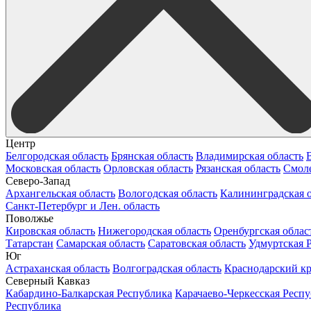
Центр
Белгородская область
Брянская область
Владимирская область
Московская область
Орловская область
Рязанская область
Смоле
Северо-Запад
Архангельская область
Вологодская область
Калининградская о
Санкт-Петербург и Лен. область
Поволжье
Кировская область
Нижегородская область
Оренбургская облас
Татарстан
Самарская область
Саратовская область
Удмуртская 
Юг
Астраханская область
Волгоградская область
Краснодарский к
Северный Кавказ
Кабардино-Балкарская Республика
Карачаево-Черкесская Респ
Республика