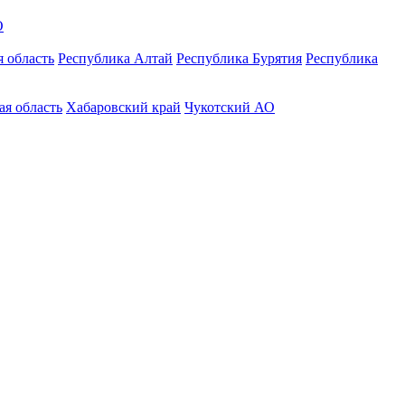
О
 область
Республика Алтай
Республика Бурятия
Республика
ая область
Хабаровский край
Чукотский АО