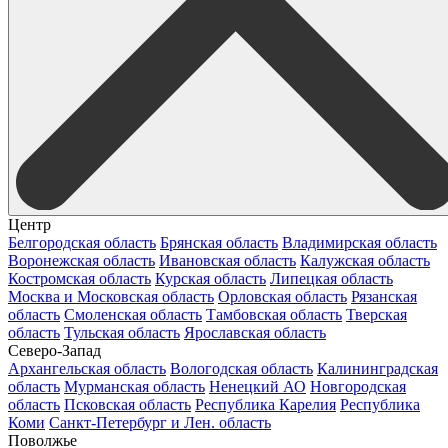
Центр
Белгородская область
Брянская область
Владимирская область
Воронежская область
Ивановская область
Калужская область
Костромская область
Курская область
Липецкая область
Москва и Московская область
Орловская область
Рязанская
область
Смоленская область
Тамбовская область
Тверская
область
Тульская область
Ярославская область
Северо-Запад
Архангельская область
Вологодская область
Калининградская
область
Мурманская область
Ненецкий АО
Новгородская
область
Псковская область
Республика Карелия
Республика
Коми
Санкт-Петербург и Лен. область
Поволжье