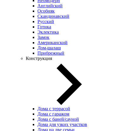
Неомодерн
Английский
Особняк
Скандинавский
Русский
Готика
Эклектика
Замок
Американский
Дом-шалаш
Прибрежный
Конструкция
Дома с террасой
Дома с гаражом
Дома с баней/сауной
Дома для узких участков
Дома на две семьи