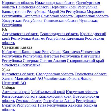
Кировская область
Нижегородская область
Оренбургская
область
Пензенская область
Пермский край
Республика
Башкортостан
Республика Марий Эл
Республика Мордовия
Республика Татарстан
Самарская область
Саратовская область
Удмуртская Республика
Ульяновская область
Чувашская
Республика
Юг
Астраханская область
Волгоградская область
Краснодарский
край
Республика Адыгея
Республика Калмыкия
Ростовская
область
Северный Кавказ
Кабардино-Балкарская Республика
Карачаево-Черкесская
Республика
Республика Дагестан
Республика Ингушетия
Республика Северная Осетия-Алания
Ставропольский край
Чеченская Республика
Урал
Курганская область
Свердловская область
Тюменская область
Ханты-Мансийский АО
Челябинская область
Ямало-
Ненецкий АО
Сибирь
Алтайский край
Забайкальский край
Иркутская область
Кемеровская область
Красноярский край
Новосибирская
область
Омская область
Республика Алтай
Республика
Бурятия
Республика Тыва
Республика Хакасия
Томская
область