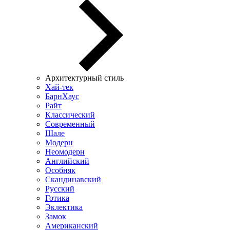
Архитектурный стиль
Хай-тек
БарнХаус
Райт
Классический
Современный
Шале
Модерн
Неомодерн
Английский
Особняк
Скандинавский
Русский
Готика
Эклектика
Замок
Американский