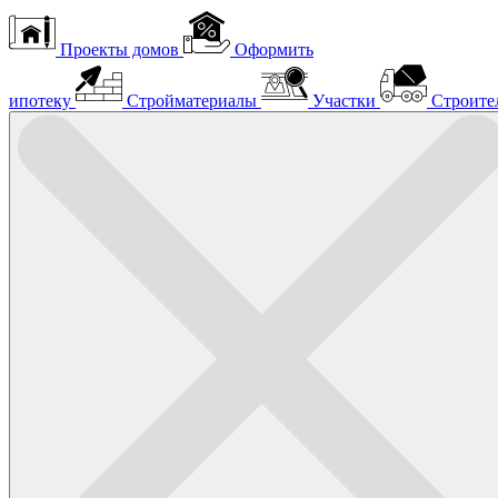
Проекты домов
Оформить
ипотеку
Стройматериалы
Участки
Строите