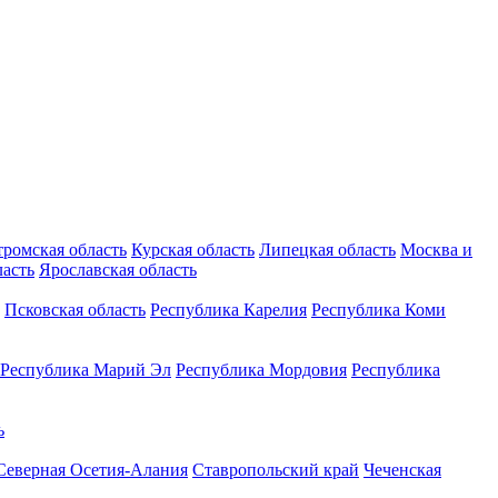
тромская область
Курская область
Липецкая область
Москва и
ласть
Ярославская область
Псковская область
Республика Карелия
Республика Коми
Республика Марий Эл
Республика Мордовия
Республика
ь
Северная Осетия-Алания
Ставропольский край
Чеченская