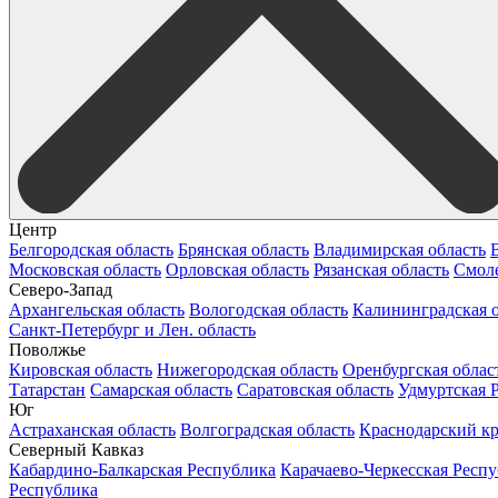
Центр
Белгородская область
Брянская область
Владимирская область
Московская область
Орловская область
Рязанская область
Смоле
Северо-Запад
Архангельская область
Вологодская область
Калининградская о
Санкт-Петербург и Лен. область
Поволжье
Кировская область
Нижегородская область
Оренбургская облас
Татарстан
Самарская область
Саратовская область
Удмуртская 
Юг
Астраханская область
Волгоградская область
Краснодарский к
Северный Кавказ
Кабардино-Балкарская Республика
Карачаево-Черкесская Респ
Республика