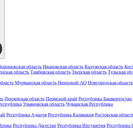
Воронежская область
Ивановская область
Калужская область
Кос
нская область
Тамбовская область
Тверская область
Тульская об
бласть
Мурманская область
Ненецкий АО
Новгородская область
ть
Пензенская область
Пермский край
Республика Башкортостан
Республика
Ульяновская область
Чувашская Республика
рай
Республика Адыгея
Республика Калмыкия
Ростовская област
ублика
Республика Дагестан
Республика Ингушетия
Республика 