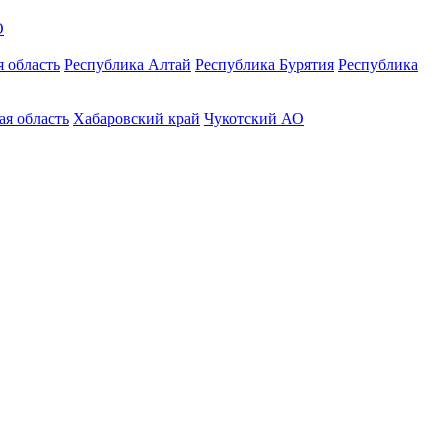
О
 область
Республика Алтай
Республика Бурятия
Республика
ая область
Хабаровский край
Чукотский АО