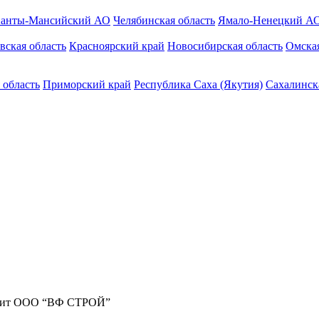
анты-Мансийский АО
Челябинская область
Ямало-Ненецкий А
вская область
Красноярский край
Новосибирская область
Омская
 область
Приморский край
Республика Саха (Якутия)
Сахалинск
жит ООО “ВФ СТРОЙ”