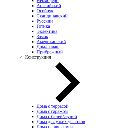
Неомодерн
Английский
Особняк
Скандинавский
Русский
Готика
Эклектика
Замок
Американский
Дом-шалаш
Прибрежный
Конструкция
Дома с террасой
Дома с гаражом
Дома с баней/сауной
Дома для узких участков
Дома на две семьи