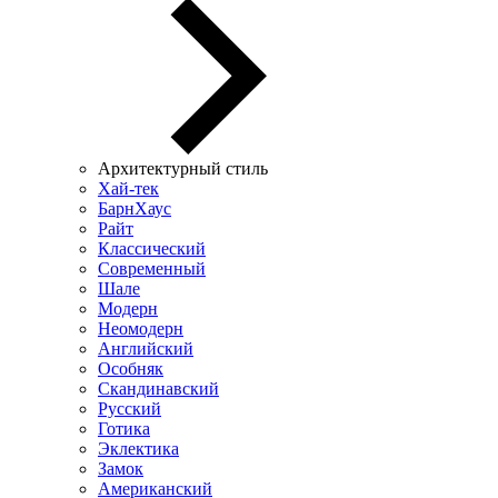
Архитектурный стиль
Хай-тек
БарнХаус
Райт
Классический
Современный
Шале
Модерн
Неомодерн
Английский
Особняк
Скандинавский
Русский
Готика
Эклектика
Замок
Американский