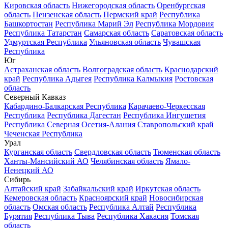
Кировская область
Нижегородская область
Оренбургская
область
Пензенская область
Пермский край
Республика
Башкортостан
Республика Марий Эл
Республика Мордовия
Республика Татарстан
Самарская область
Саратовская область
Удмуртская Республика
Ульяновская область
Чувашская
Республика
Юг
Астраханская область
Волгоградская область
Краснодарский
край
Республика Адыгея
Республика Калмыкия
Ростовская
область
Северный Кавказ
Кабардино-Балкарская Республика
Карачаево-Черкесская
Республика
Республика Дагестан
Республика Ингушетия
Республика Северная Осетия-Алания
Ставропольский край
Чеченская Республика
Урал
Курганская область
Свердловская область
Тюменская область
Ханты-Мансийский АО
Челябинская область
Ямало-
Ненецкий АО
Сибирь
Алтайский край
Забайкальский край
Иркутская область
Кемеровская область
Красноярский край
Новосибирская
область
Омская область
Республика Алтай
Республика
Бурятия
Республика Тыва
Республика Хакасия
Томская
область