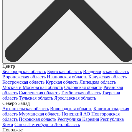
Центр
Белгородская область
Брянская область
Владимирская область
Воронежская область
Ивановская область
Калужская область
Костромская область
Курская область
Липецкая область
Москва и Московская область
Орловская область
Рязанская
область
Смоленская область
Тамбовская область
Тверская
область
Тульская область
Ярославская область
Северо-Запад
Архангельская область
Вологодская область
Калининградская
область
Мурманская область
Ненецкий АО
Новгородская
область
Псковская область
Республика Карелия
Республика
Коми
Санкт-Петербург и Лен. область
Поволжье