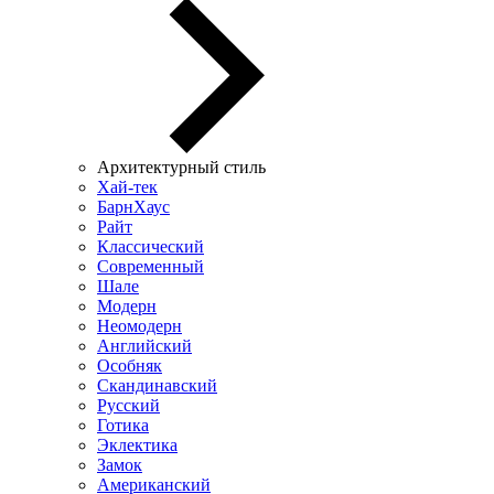
Архитектурный стиль
Хай-тек
БарнХаус
Райт
Классический
Современный
Шале
Модерн
Неомодерн
Английский
Особняк
Скандинавский
Русский
Готика
Эклектика
Замок
Американский