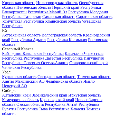
Кировская область
Нижегородская область
Оренбургская
область
Пензенская область
Пермский край
Республика
Башкортостан
Республика Марий Эл
Республика Мордовия
Республика Татарстан
Самарская область
Саратовская область
Удмуртская Республика
Ульяновская область
Чувашская
Республика
Юг
Астраханская область
Волгоградская область
Краснодарский
край
Республика Адыгея
Республика Калмыкия
Ростовская
область
Северный Кавказ
Кабардино-Балкарская Республика
Карачаево-Черкесская
Республика
Республика Дагестан
Республика Ингушетия
Республика Северная Осетия-Алания
Ставропольский край
Чеченская Республика
Урал
Курганская область
Свердловская область
Тюменская область
Ханты-Мансийский АО
Челябинская область
Ямало-
Ненецкий АО
Сибирь
Алтайский край
Забайкальский край
Иркутская область
Кемеровская область
Красноярский край
Новосибирская
область
Омская область
Республика Алтай
Республика
Бурятия
Республика Тыва
Республика Хакасия
Томская
область