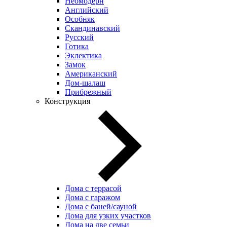
Неомодерн
Английский
Особняк
Скандинавский
Русский
Готика
Эклектика
Замок
Американский
Дом-шалаш
Прибрежный
Конструкция
Дома с террасой
Дома с гаражом
Дома с баней/сауной
Дома для узких участков
Дома на две семьи