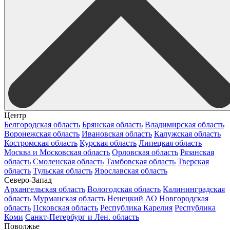
Центр
Белгородская область
Брянская область
Владимирская область
Воронежская область
Ивановская область
Калужская область
Костромская область
Курская область
Липецкая область
Москва и Московская область
Орловская область
Рязанская
область
Смоленская область
Тамбовская область
Тверская
область
Тульская область
Ярославская область
Северо-Запад
Архангельская область
Вологодская область
Калининградская
область
Мурманская область
Ненецкий АО
Новгородская
область
Псковская область
Республика Карелия
Республика
Коми
Санкт-Петербург и Лен. область
Поволжье