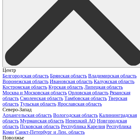
Центр
Белгородская область
Брянская область
Владимирская область
Воронежская область
Ивановская область
Калужская область
Костромская область
Курская область
Липецкая область
Москва и Московская область
Орловская область
Рязанская
область
Смоленская область
Тамбовская область
Тверская
область
Тульская область
Ярославская область
Северо-Запад
Архангельская область
Вологодская область
Калининградская
область
Мурманская область
Ненецкий АО
Новгородская
область
Псковская область
Республика Карелия
Республика
Коми
Санкт-Петербург и Лен. область
Поволжье