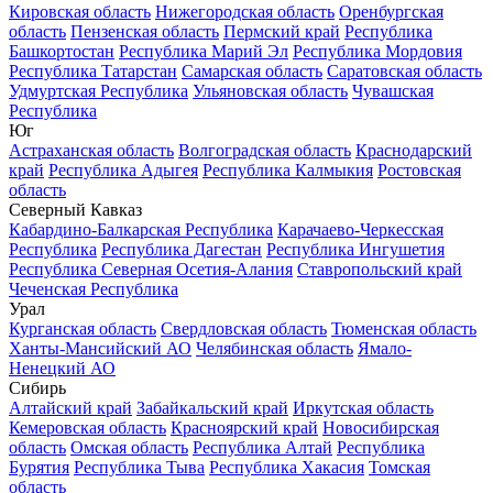
Кировская область
Нижегородская область
Оренбургская
область
Пензенская область
Пермский край
Республика
Башкортостан
Республика Марий Эл
Республика Мордовия
Республика Татарстан
Самарская область
Саратовская область
Удмуртская Республика
Ульяновская область
Чувашская
Республика
Юг
Астраханская область
Волгоградская область
Краснодарский
край
Республика Адыгея
Республика Калмыкия
Ростовская
область
Северный Кавказ
Кабардино-Балкарская Республика
Карачаево-Черкесская
Республика
Республика Дагестан
Республика Ингушетия
Республика Северная Осетия-Алания
Ставропольский край
Чеченская Республика
Урал
Курганская область
Свердловская область
Тюменская область
Ханты-Мансийский АО
Челябинская область
Ямало-
Ненецкий АО
Сибирь
Алтайский край
Забайкальский край
Иркутская область
Кемеровская область
Красноярский край
Новосибирская
область
Омская область
Республика Алтай
Республика
Бурятия
Республика Тыва
Республика Хакасия
Томская
область