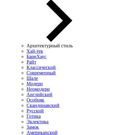
Архитектурный стиль
Хай-тек
БарнХаус
Райт
Классический
Современный
Шале
Модерн
Неомодерн
Английский
Особняк
Скандинавский
Русский
Готика
Эклектика
Замок
Американский