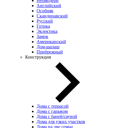
Неомодерн
Английский
Особняк
Скандинавский
Русский
Готика
Эклектика
Замок
Американский
Дом-шалаш
Прибрежный
Конструкция
Дома с террасой
Дома с гаражом
Дома с баней/сауной
Дома для узких участков
Дома на две семьи