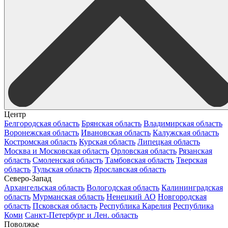
Центр
Белгородская область
Брянская область
Владимирская область
Воронежская область
Ивановская область
Калужская область
Костромская область
Курская область
Липецкая область
Москва и Московская область
Орловская область
Рязанская
область
Смоленская область
Тамбовская область
Тверская
область
Тульская область
Ярославская область
Северо-Запад
Архангельская область
Вологодская область
Калининградская
область
Мурманская область
Ненецкий АО
Новгородская
область
Псковская область
Республика Карелия
Республика
Коми
Санкт-Петербург и Лен. область
Поволжье