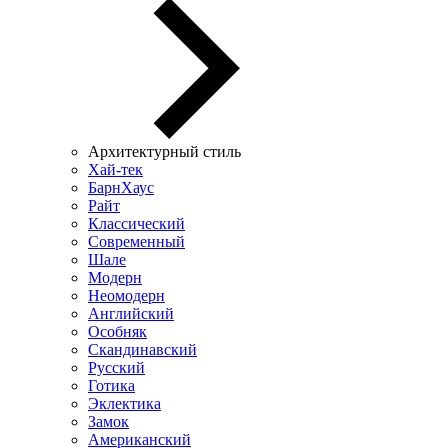
Архитектурный стиль
Хай-тек
БарнХаус
Райт
Классический
Современный
Шале
Модерн
Неомодерн
Английский
Особняк
Скандинавский
Русский
Готика
Эклектика
Замок
Американский