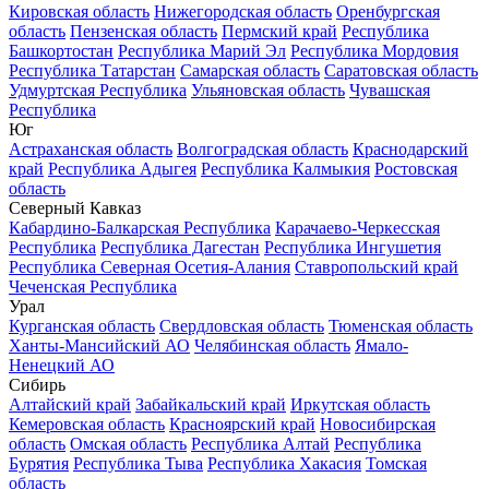
Кировская область
Нижегородская область
Оренбургская
область
Пензенская область
Пермский край
Республика
Башкортостан
Республика Марий Эл
Республика Мордовия
Республика Татарстан
Самарская область
Саратовская область
Удмуртская Республика
Ульяновская область
Чувашская
Республика
Юг
Астраханская область
Волгоградская область
Краснодарский
край
Республика Адыгея
Республика Калмыкия
Ростовская
область
Северный Кавказ
Кабардино-Балкарская Республика
Карачаево-Черкесская
Республика
Республика Дагестан
Республика Ингушетия
Республика Северная Осетия-Алания
Ставропольский край
Чеченская Республика
Урал
Курганская область
Свердловская область
Тюменская область
Ханты-Мансийский АО
Челябинская область
Ямало-
Ненецкий АО
Сибирь
Алтайский край
Забайкальский край
Иркутская область
Кемеровская область
Красноярский край
Новосибирская
область
Омская область
Республика Алтай
Республика
Бурятия
Республика Тыва
Республика Хакасия
Томская
область