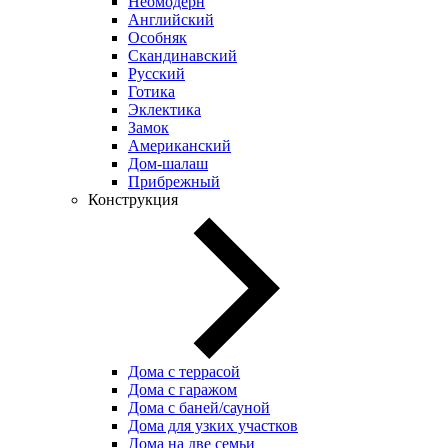
Неомодерн
Английский
Особняк
Скандинавский
Русский
Готика
Эклектика
Замок
Американский
Дом-шалаш
Прибрежный
Конструкция
Дома с террасой
Дома с гаражом
Дома с баней/сауной
Дома для узких участков
Дома на две семьи