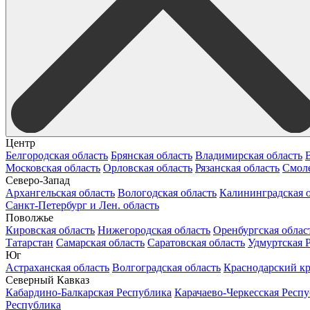
Центр
Белгородская область
Брянская область
Владимирская область
Московская область
Орловская область
Рязанская область
Смоле
Северо-Запад
Архангельская область
Вологодская область
Калининградская о
Санкт-Петербург и Лен. область
Поволжье
Кировская область
Нижегородская область
Оренбургская облас
Татарстан
Самарская область
Саратовская область
Удмуртская 
Юг
Астраханская область
Волгоградская область
Краснодарский к
Северный Кавказ
Кабардино-Балкарская Республика
Карачаево-Черкесская Респ
Республика