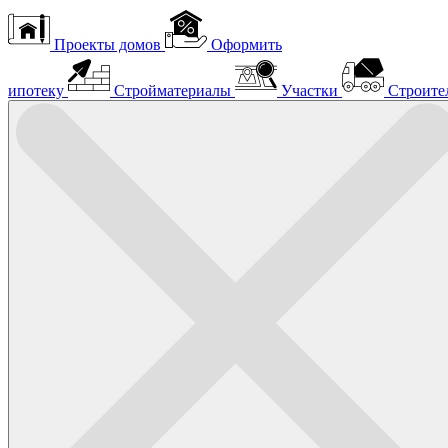
Проекты домов
Оформить
ипотеку
Стройматериалы
Участки
Строите