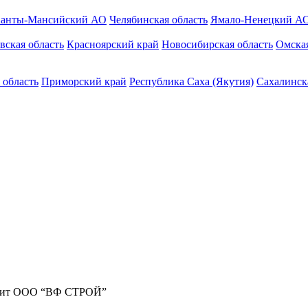
анты-Мансийский АО
Челябинская область
Ямало-Ненецкий А
вская область
Красноярский край
Новосибирская область
Омская
 область
Приморский край
Республика Саха (Якутия)
Сахалинск
жит ООО “ВФ СТРОЙ”