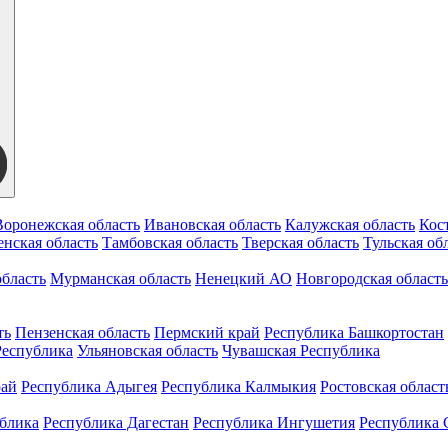
Воронежская область
Ивановская область
Калужская область
Кос
нская область
Тамбовская область
Тверская область
Тульская об
бласть
Мурманская область
Ненецкий АО
Новгородская область
ть
Пензенская область
Пермский край
Республика Башкортостан
Республика
Ульяновская область
Чувашская Республика
рай
Республика Адыгея
Республика Калмыкия
Ростовская област
ублика
Республика Дагестан
Республика Ингушетия
Республика 