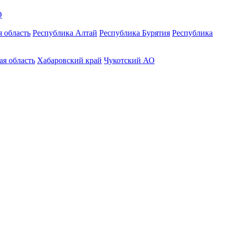
О
 область
Республика Алтай
Республика Бурятия
Республика
ая область
Хабаровский край
Чукотский АО