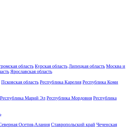
тромская область
Курская область
Липецкая область
Москва и
ласть
Ярославская область
Псковская область
Республика Карелия
Республика Коми
Республика Марий Эл
Республика Мордовия
Республика
ь
Северная Осетия-Алания
Ставропольский край
Чеченская