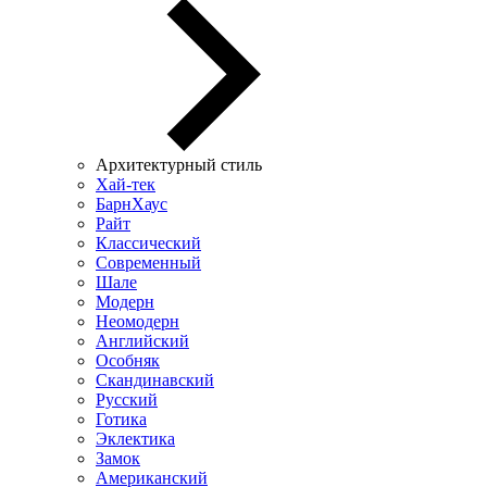
Архитектурный стиль
Хай-тек
БарнХаус
Райт
Классический
Современный
Шале
Модерн
Неомодерн
Английский
Особняк
Скандинавский
Русский
Готика
Эклектика
Замок
Американский