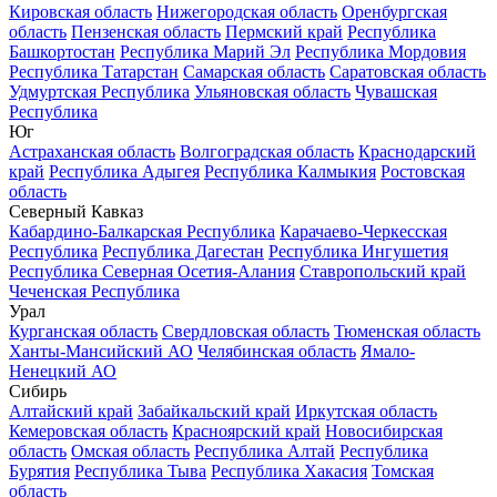
Кировская область
Нижегородская область
Оренбургская
область
Пензенская область
Пермский край
Республика
Башкортостан
Республика Марий Эл
Республика Мордовия
Республика Татарстан
Самарская область
Саратовская область
Удмуртская Республика
Ульяновская область
Чувашская
Республика
Юг
Астраханская область
Волгоградская область
Краснодарский
край
Республика Адыгея
Республика Калмыкия
Ростовская
область
Северный Кавказ
Кабардино-Балкарская Республика
Карачаево-Черкесская
Республика
Республика Дагестан
Республика Ингушетия
Республика Северная Осетия-Алания
Ставропольский край
Чеченская Республика
Урал
Курганская область
Свердловская область
Тюменская область
Ханты-Мансийский АО
Челябинская область
Ямало-
Ненецкий АО
Сибирь
Алтайский край
Забайкальский край
Иркутская область
Кемеровская область
Красноярский край
Новосибирская
область
Омская область
Республика Алтай
Республика
Бурятия
Республика Тыва
Республика Хакасия
Томская
область