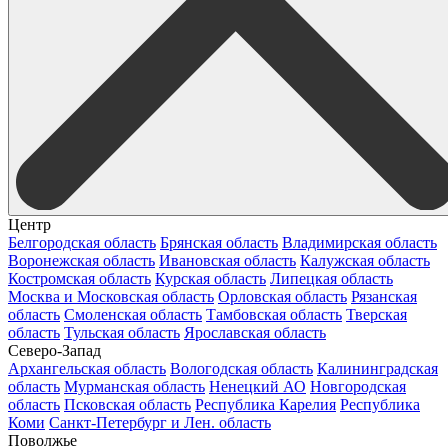
Центр
Белгородская область
Брянская область
Владимирская область
Воронежская область
Ивановская область
Калужская область
Костромская область
Курская область
Липецкая область
Москва и Московская область
Орловская область
Рязанская
область
Смоленская область
Тамбовская область
Тверская
область
Тульская область
Ярославская область
Северо-Запад
Архангельская область
Вологодская область
Калининградская
область
Мурманская область
Ненецкий АО
Новгородская
область
Псковская область
Республика Карелия
Республика
Коми
Санкт-Петербург и Лен. область
Поволжье