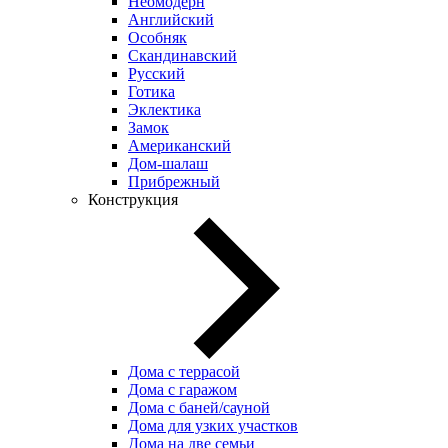
Неомодерн
Английский
Особняк
Скандинавский
Русский
Готика
Эклектика
Замок
Американский
Дом-шалаш
Прибрежный
Конструкция
Дома с террасой
Дома с гаражом
Дома с баней/сауной
Дома для узких участков
Дома на две семьи