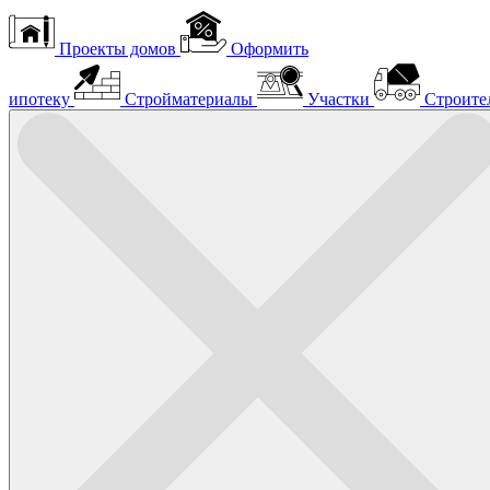
Проекты домов
Оформить
ипотеку
Стройматериалы
Участки
Строите