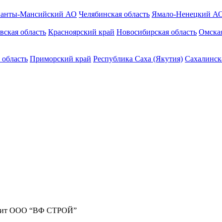
анты-Мансийский АО
Челябинская область
Ямало-Ненецкий А
вская область
Красноярский край
Новосибирская область
Омская
 область
Приморский край
Республика Саха (Якутия)
Сахалинск
жит ООО “ВФ СТРОЙ”