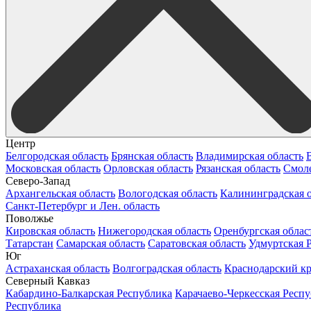
Центр
Белгородская область
Брянская область
Владимирская область
Московская область
Орловская область
Рязанская область
Смоле
Северо-Запад
Архангельская область
Вологодская область
Калининградская о
Санкт-Петербург и Лен. область
Поволжье
Кировская область
Нижегородская область
Оренбургская облас
Татарстан
Самарская область
Саратовская область
Удмуртская 
Юг
Астраханская область
Волгоградская область
Краснодарский к
Северный Кавказ
Кабардино-Балкарская Республика
Карачаево-Черкесская Респ
Республика