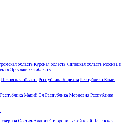
тромская область
Курская область
Липецкая область
Москва и
ласть
Ярославская область
Псковская область
Республика Карелия
Республика Коми
Республика Марий Эл
Республика Мордовия
Республика
ь
Северная Осетия-Алания
Ставропольский край
Чеченская