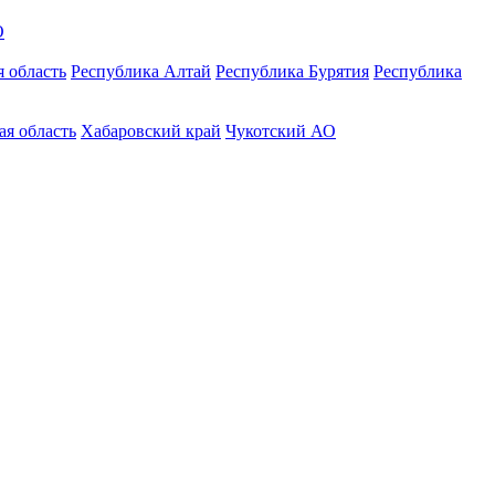
О
 область
Республика Алтай
Республика Бурятия
Республика
ая область
Хабаровский край
Чукотский АО