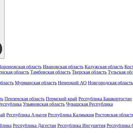
Воронежская область
Ивановская область
Калужская область
Кос
нская область
Тамбовская область
Тверская область
Тульская об
бласть
Мурманская область
Ненецкий АО
Новгородская область
ть
Пензенская область
Пермский край
Республика Башкортостан
Республика
Ульяновская область
Чувашская Республика
рай
Республика Адыгея
Республика Калмыкия
Ростовская област
ублика
Республика Дагестан
Республика Ингушетия
Республика 