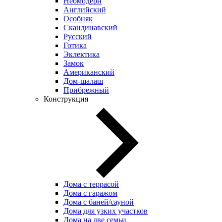
Неомодерн
Английский
Особняк
Скандинавский
Русский
Готика
Эклектика
Замок
Американский
Дом-шалаш
Прибрежный
Конструкция
Дома с террасой
Дома с гаражом
Дома с баней/сауной
Дома для узких участков
Дома на две семьи