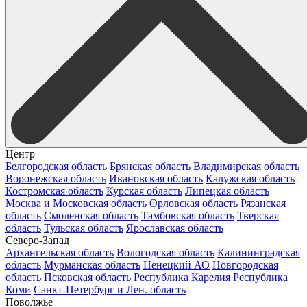
Центр
Белгородская область
Брянская область
Владимирская область
Воронежская область
Ивановская область
Калужская область
Костромская область
Курская область
Липецкая область
Москва и Московская область
Орловская область
Рязанская
область
Смоленская область
Тамбовская область
Тверская
область
Тульская область
Ярославская область
Северо-Запад
Архангельская область
Вологодская область
Калининградская
область
Мурманская область
Ненецкий АО
Новгородская
область
Псковская область
Республика Карелия
Республика
Коми
Санкт-Петербург и Лен. область
Поволжье