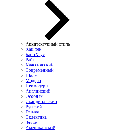
Архитектурный стиль
Хай-тек
БарнХаус
Райт
Классический
Современный
Шале
Модерн
Неомодерн
Английский
Особняк
Скандинавский
Русский
Готика
Эклектика
Замок
Американский