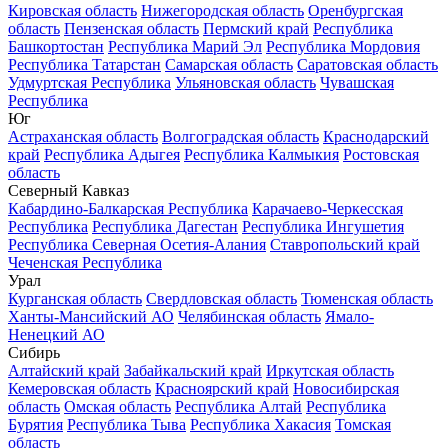
Кировская область
Нижегородская область
Оренбургская
область
Пензенская область
Пермский край
Республика
Башкортостан
Республика Марий Эл
Республика Мордовия
Республика Татарстан
Самарская область
Саратовская область
Удмуртская Республика
Ульяновская область
Чувашская
Республика
Юг
Астраханская область
Волгоградская область
Краснодарский
край
Республика Адыгея
Республика Калмыкия
Ростовская
область
Северный Кавказ
Кабардино-Балкарская Республика
Карачаево-Черкесская
Республика
Республика Дагестан
Республика Ингушетия
Республика Северная Осетия-Алания
Ставропольский край
Чеченская Республика
Урал
Курганская область
Свердловская область
Тюменская область
Ханты-Мансийский АО
Челябинская область
Ямало-
Ненецкий АО
Сибирь
Алтайский край
Забайкальский край
Иркутская область
Кемеровская область
Красноярский край
Новосибирская
область
Омская область
Республика Алтай
Республика
Бурятия
Республика Тыва
Республика Хакасия
Томская
область