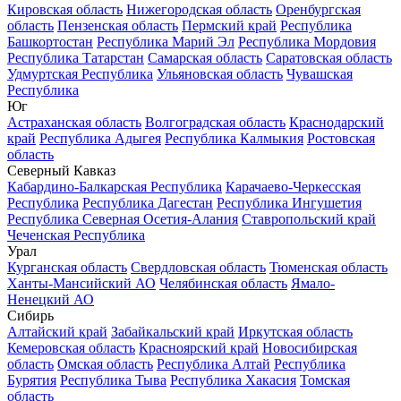
Кировская область
Нижегородская область
Оренбургская
область
Пензенская область
Пермский край
Республика
Башкортостан
Республика Марий Эл
Республика Мордовия
Республика Татарстан
Самарская область
Саратовская область
Удмуртская Республика
Ульяновская область
Чувашская
Республика
Юг
Астраханская область
Волгоградская область
Краснодарский
край
Республика Адыгея
Республика Калмыкия
Ростовская
область
Северный Кавказ
Кабардино-Балкарская Республика
Карачаево-Черкесская
Республика
Республика Дагестан
Республика Ингушетия
Республика Северная Осетия-Алания
Ставропольский край
Чеченская Республика
Урал
Курганская область
Свердловская область
Тюменская область
Ханты-Мансийский АО
Челябинская область
Ямало-
Ненецкий АО
Сибирь
Алтайский край
Забайкальский край
Иркутская область
Кемеровская область
Красноярский край
Новосибирская
область
Омская область
Республика Алтай
Республика
Бурятия
Республика Тыва
Республика Хакасия
Томская
область