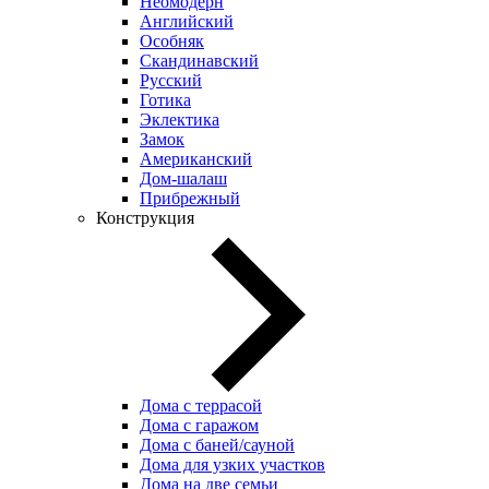
Неомодерн
Английский
Особняк
Скандинавский
Русский
Готика
Эклектика
Замок
Американский
Дом-шалаш
Прибрежный
Конструкция
Дома с террасой
Дома с гаражом
Дома с баней/сауной
Дома для узких участков
Дома на две семьи