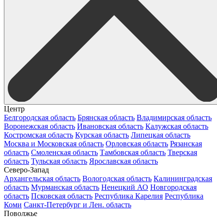
Центр
Белгородская область
Брянская область
Владимирская область
Воронежская область
Ивановская область
Калужская область
Костромская область
Курская область
Липецкая область
Москва и Московская область
Орловская область
Рязанская
область
Смоленская область
Тамбовская область
Тверская
область
Тульская область
Ярославская область
Северо-Запад
Архангельская область
Вологодская область
Калининградская
область
Мурманская область
Ненецкий АО
Новгородская
область
Псковская область
Республика Карелия
Республика
Коми
Санкт-Петербург и Лен. область
Поволжье