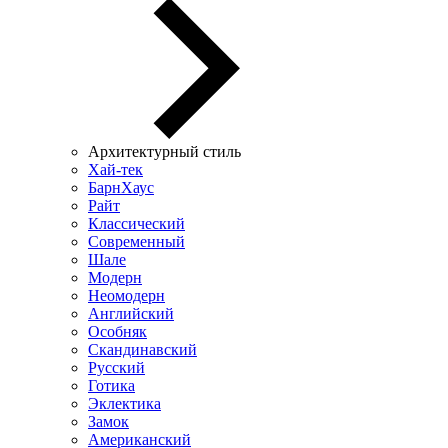
Архитектурный стиль
Хай-тек
БарнХаус
Райт
Классический
Современный
Шале
Модерн
Неомодерн
Английский
Особняк
Скандинавский
Русский
Готика
Эклектика
Замок
Американский