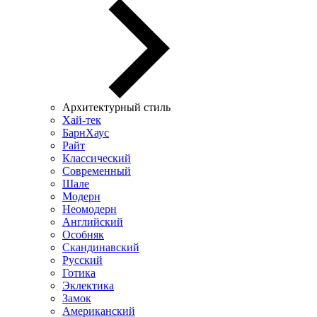
Архитектурный стиль
Хай-тек
БарнХаус
Райт
Классический
Современный
Шале
Модерн
Неомодерн
Английский
Особняк
Скандинавский
Русский
Готика
Эклектика
Замок
Американский