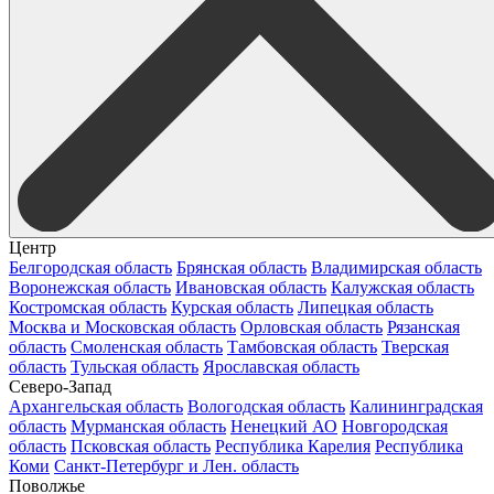
Центр
Белгородская область
Брянская область
Владимирская область
Воронежская область
Ивановская область
Калужская область
Костромская область
Курская область
Липецкая область
Москва и Московская область
Орловская область
Рязанская
область
Смоленская область
Тамбовская область
Тверская
область
Тульская область
Ярославская область
Северо-Запад
Архангельская область
Вологодская область
Калининградская
область
Мурманская область
Ненецкий АО
Новгородская
область
Псковская область
Республика Карелия
Республика
Коми
Санкт-Петербург и Лен. область
Поволжье