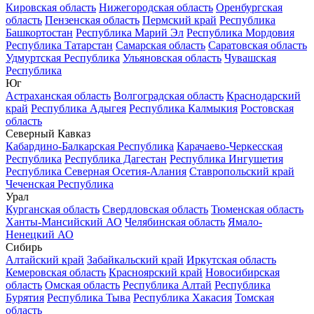
Кировская область
Нижегородская область
Оренбургская
область
Пензенская область
Пермский край
Республика
Башкортостан
Республика Марий Эл
Республика Мордовия
Республика Татарстан
Самарская область
Саратовская область
Удмуртская Республика
Ульяновская область
Чувашская
Республика
Юг
Астраханская область
Волгоградская область
Краснодарский
край
Республика Адыгея
Республика Калмыкия
Ростовская
область
Северный Кавказ
Кабардино-Балкарская Республика
Карачаево-Черкесская
Республика
Республика Дагестан
Республика Ингушетия
Республика Северная Осетия-Алания
Ставропольский край
Чеченская Республика
Урал
Курганская область
Свердловская область
Тюменская область
Ханты-Мансийский АО
Челябинская область
Ямало-
Ненецкий АО
Сибирь
Алтайский край
Забайкальский край
Иркутская область
Кемеровская область
Красноярский край
Новосибирская
область
Омская область
Республика Алтай
Республика
Бурятия
Республика Тыва
Республика Хакасия
Томская
область