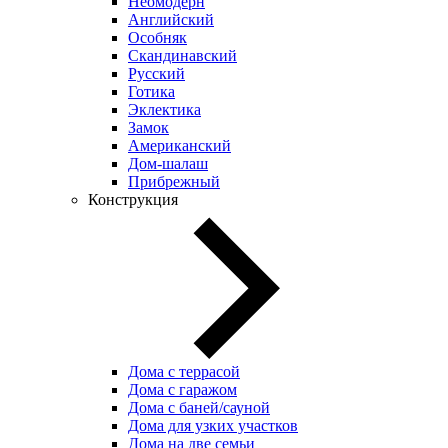
Неомодерн
Английский
Особняк
Скандинавский
Русский
Готика
Эклектика
Замок
Американский
Дом-шалаш
Прибрежный
Конструкция
Дома с террасой
Дома с гаражом
Дома с баней/сауной
Дома для узких участков
Дома на две семьи