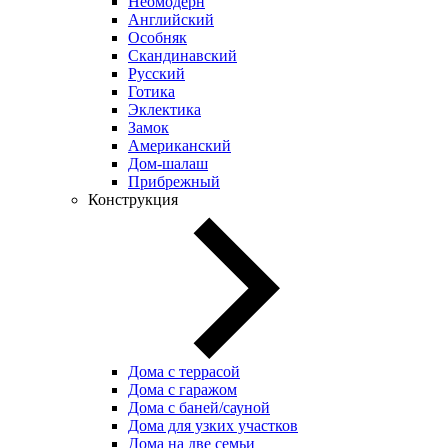
Неомодерн
Английский
Особняк
Скандинавский
Русский
Готика
Эклектика
Замок
Американский
Дом-шалаш
Прибрежный
Конструкция
Дома с террасой
Дома с гаражом
Дома с баней/сауной
Дома для узких участков
Дома на две семьи