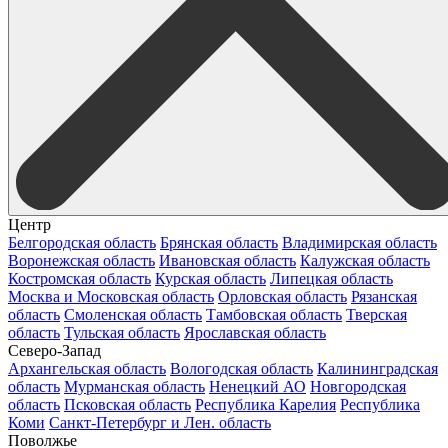
Центр
Белгородская область
Брянская область
Владимирская область
Воронежская область
Ивановская область
Калужская область
Костромская область
Курская область
Липецкая область
Москва и Московская область
Орловская область
Рязанская
область
Смоленская область
Тамбовская область
Тверская
область
Тульская область
Ярославская область
Северо-Запад
Архангельская область
Вологодская область
Калининградская
область
Мурманская область
Ненецкий АО
Новгородская
область
Псковская область
Республика Карелия
Республика
Коми
Санкт-Петербург и Лен. область
Поволжье