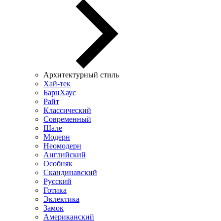
Архитектурный стиль
Хай-тек
БарнХаус
Райт
Классический
Современный
Шале
Модерн
Неомодерн
Английский
Особняк
Скандинавский
Русский
Готика
Эклектика
Замок
Американский