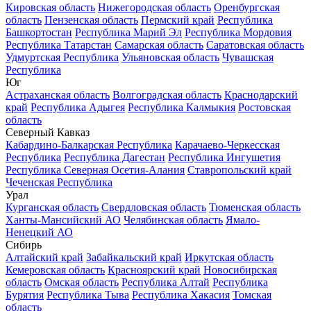
Кировская область
Нижегородская область
Оренбургская
область
Пензенская область
Пермский край
Республика
Башкортостан
Республика Марий Эл
Республика Мордовия
Республика Татарстан
Самарская область
Саратовская область
Удмуртская Республика
Ульяновская область
Чувашская
Республика
Юг
Астраханская область
Волгоградская область
Краснодарский
край
Республика Адыгея
Республика Калмыкия
Ростовская
область
Северный Кавказ
Кабардино-Балкарская Республика
Карачаево-Черкесская
Республика
Республика Дагестан
Республика Ингушетия
Республика Северная Осетия-Алания
Ставропольский край
Чеченская Республика
Урал
Курганская область
Свердловская область
Тюменская область
Ханты-Мансийский АО
Челябинская область
Ямало-
Ненецкий АО
Сибирь
Алтайский край
Забайкальский край
Иркутская область
Кемеровская область
Красноярский край
Новосибирская
область
Омская область
Республика Алтай
Республика
Бурятия
Республика Тыва
Республика Хакасия
Томская
область