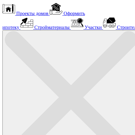
Проекты домов
Оформить
ипотеку
Стройматериалы
Участки
Строите