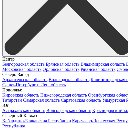
Центр
Белгородская область
Брянская область
Владимирская область
Московская область
Орловская область
Рязанская область
Смоле
Северо-Запад
Архангельская область
Вологодская область
Калининградская о
Санкт-Петербург и Лен. область
Поволжье
Кировская область
Нижегородская область
Оренбургская облас
Татарстан
Самарская область
Саратовская область
Удмуртская 
Юг
Астраханская область
Волгоградская область
Краснодарский к
Северный Кавказ
Кабардино-Балкарская Республика
Карачаево-Черкесская Респ
Республика