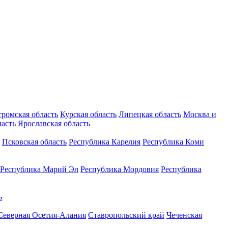
тромская область
Курская область
Липецкая область
Москва и
ласть
Ярославская область
Псковская область
Республика Карелия
Республика Коми
Республика Марий Эл
Республика Мордовия
Республика
ь
Северная Осетия-Алания
Ставропольский край
Чеченская