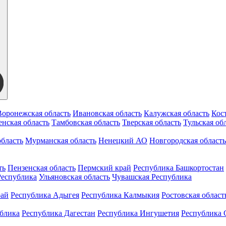
Воронежская область
Ивановская область
Калужская область
Кос
нская область
Тамбовская область
Тверская область
Тульская об
бласть
Мурманская область
Ненецкий АО
Новгородская область
ть
Пензенская область
Пермский край
Республика Башкортостан
Республика
Ульяновская область
Чувашская Республика
рай
Республика Адыгея
Республика Калмыкия
Ростовская област
ублика
Республика Дагестан
Республика Ингушетия
Республика 