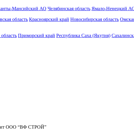
анты-Мансийский АО
Челябинская область
Ямало-Ненецкий А
вская область
Красноярский край
Новосибирская область
Омская
 область
Приморский край
Республика Саха (Якутия)
Сахалинск
жит ООО “ВФ СТРОЙ”