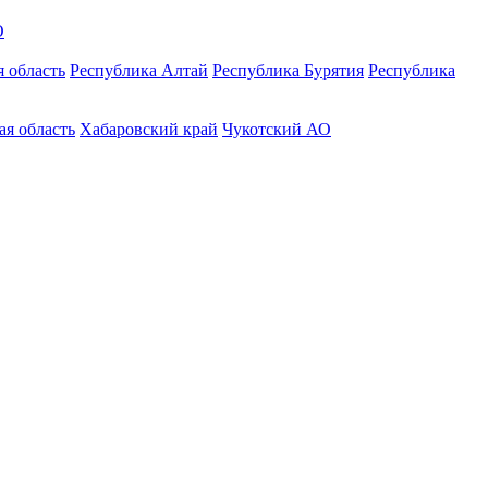
О
 область
Республика Алтай
Республика Бурятия
Республика
ая область
Хабаровский край
Чукотский АО