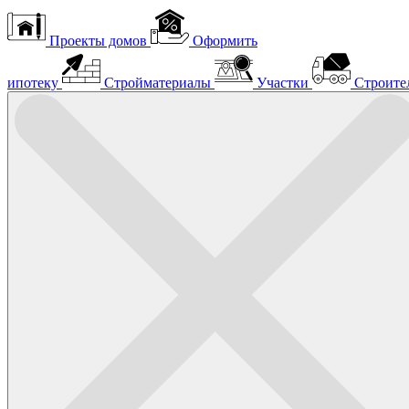
Проекты домов
Оформить
ипотеку
Стройматериалы
Участки
Строите