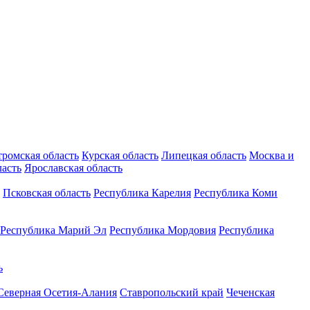
тромская область
Курская область
Липецкая область
Москва и
ласть
Ярославская область
Псковская область
Республика Карелия
Республика Коми
Республика Марий Эл
Республика Мордовия
Республика
ь
Северная Осетия-Алания
Ставропольский край
Чеченская