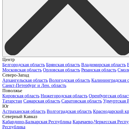
Центр
Белгородская область
Брянская область
Владимирская область
Московская область
Орловская область
Рязанская область
Смоле
Северо-Запад
Архангельская область
Вологодская область
Калининградская о
Санкт-Петербург и Лен. область
Поволжье
Кировская область
Нижегородская область
Оренбургская облас
Татарстан
Самарская область
Саратовская область
Удмуртская 
Юг
Астраханская область
Волгоградская область
Краснодарский к
Северный Кавказ
Кабардино-Балкарская Республика
Карачаево-Черкесская Респ
Республика