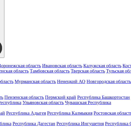
Воронежская область
Ивановская область
Калужская область
Кос
нская область
Тамбовская область
Тверская область
Тульская об
бласть
Мурманская область
Ненецкий АО
Новгородская область
ть
Пензенская область
Пермский край
Республика Башкортостан
Республика
Ульяновская область
Чувашская Республика
рай
Республика Адыгея
Республика Калмыкия
Ростовская област
ублика
Республика Дагестан
Республика Ингушетия
Республика 