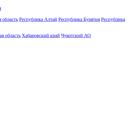
О
 область
Республика Алтай
Республика Бурятия
Республика
ая область
Хабаровский край
Чукотский АО