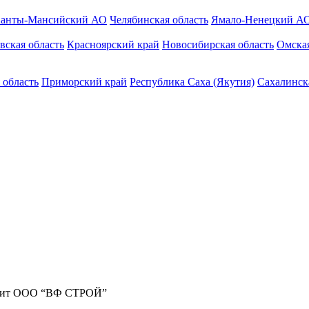
анты-Мансийский АО
Челябинская область
Ямало-Ненецкий А
вская область
Красноярский край
Новосибирская область
Омская
 область
Приморский край
Республика Саха (Якутия)
Сахалинск
жит ООО “ВФ СТРОЙ”