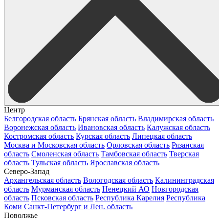
Центр
Белгородская область
Брянская область
Владимирская область
Воронежская область
Ивановская область
Калужская область
Костромская область
Курская область
Липецкая область
Москва и Московская область
Орловская область
Рязанская
область
Смоленская область
Тамбовская область
Тверская
область
Тульская область
Ярославская область
Северо-Запад
Архангельская область
Вологодская область
Калининградская
область
Мурманская область
Ненецкий АО
Новгородская
область
Псковская область
Республика Карелия
Республика
Коми
Санкт-Петербург и Лен. область
Поволжье