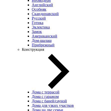
Неомодерн
Английский
Особняк
Скандинавский
Русский
Готика
Эклектика
Замок
Американский
Дом-шалаш
Прибрежный
Конструкция
Дома с террасой
Дома с гаражом
Дома с баней/сауной
Дома для узких участков
Дома на две семьи