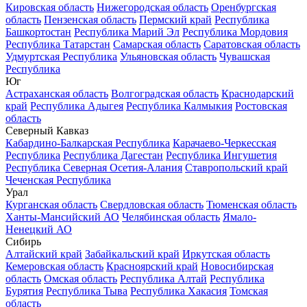
Кировская область
Нижегородская область
Оренбургская
область
Пензенская область
Пермский край
Республика
Башкортостан
Республика Марий Эл
Республика Мордовия
Республика Татарстан
Самарская область
Саратовская область
Удмуртская Республика
Ульяновская область
Чувашская
Республика
Юг
Астраханская область
Волгоградская область
Краснодарский
край
Республика Адыгея
Республика Калмыкия
Ростовская
область
Северный Кавказ
Кабардино-Балкарская Республика
Карачаево-Черкесская
Республика
Республика Дагестан
Республика Ингушетия
Республика Северная Осетия-Алания
Ставропольский край
Чеченская Республика
Урал
Курганская область
Свердловская область
Тюменская область
Ханты-Мансийский АО
Челябинская область
Ямало-
Ненецкий АО
Сибирь
Алтайский край
Забайкальский край
Иркутская область
Кемеровская область
Красноярский край
Новосибирская
область
Омская область
Республика Алтай
Республика
Бурятия
Республика Тыва
Республика Хакасия
Томская
область