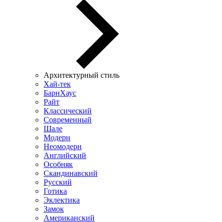
Архитектурный стиль
Хай-тек
БарнХаус
Райт
Классический
Современный
Шале
Модерн
Неомодерн
Английский
Особняк
Скандинавский
Русский
Готика
Эклектика
Замок
Американский