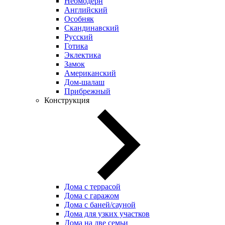
Неомодерн
Английский
Особняк
Скандинавский
Русский
Готика
Эклектика
Замок
Американский
Дом-шалаш
Прибрежный
Конструкция
Дома с террасой
Дома с гаражом
Дома с баней/сауной
Дома для узких участков
Дома на две семьи