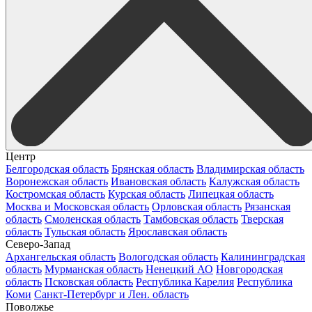
Центр
Белгородская область
Брянская область
Владимирская область
Воронежская область
Ивановская область
Калужская область
Костромская область
Курская область
Липецкая область
Москва и Московская область
Орловская область
Рязанская
область
Смоленская область
Тамбовская область
Тверская
область
Тульская область
Ярославская область
Северо-Запад
Архангельская область
Вологодская область
Калининградская
область
Мурманская область
Ненецкий АО
Новгородская
область
Псковская область
Республика Карелия
Республика
Коми
Санкт-Петербург и Лен. область
Поволжье