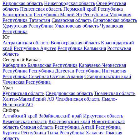
Кировская область
Нижегородская область
Оренбургская
область
Пензенская область
Пермский край
Республика
Башкортостан
Республика Марий Эл
Республика Мордовия
Республика Татарстан
Самарская область
Саратовская область
Удмуртская Республика
Ульяновская область
Чувашская
Республика
Юг
Астраханская область
Волгоградская область
Краснодарский
край
Республика Адыгея
Республика Калмыкия
Ростовская
область
Северный Кавказ
Кабардино-Балкарская Республика
Карачаево-Черкесская
Республика
Республика Дагестан
Республика Ингушетия
Республика Северная Осетия-Алания
Ставропольский край
Чеченская Республика
Урал
Курганская область
Свердловская область
Тюменская область
Ханты-Мансийский АО
Челябинская область
Ямало-
Ненецкий АО
Сибирь
Алтайский край
Забайкальский край
Иркутская область
Кемеровская область
Красноярский край
Новосибирская
область
Омская область
Республика Алтай
Республика
Бурятия
Республика Тыва
Республика Хакасия
Томская
область