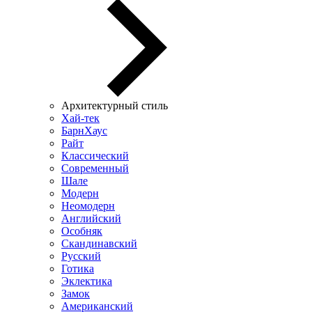
Архитектурный стиль
Хай-тек
БарнХаус
Райт
Классический
Современный
Шале
Модерн
Неомодерн
Английский
Особняк
Скандинавский
Русский
Готика
Эклектика
Замок
Американский