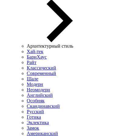
Архитектурный стиль
Хай-тек
БарнХаус
Райт
Классический
Современный
Шале
Модерн
Неомодерн
Английский
Особняк
Скандинавский
Русский
Готика
Эклектика
Замок
Американский