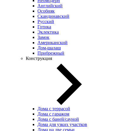
Неомодерн
Английский
Особняк
Скандинавский
Русский
Готика
Эклектика
Замок
Американский
Дом-шалаш
Прибрежный
Конструкция
Дома с террасой
Дома с гаражом
Дома с баней/сауной
Дома для узких участков
Дома на две семьи