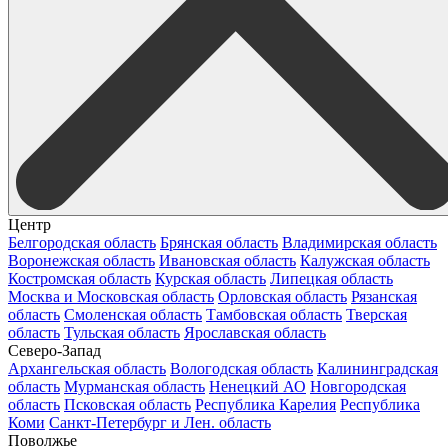
Центр
Белгородская область
Брянская область
Владимирская область
Воронежская область
Ивановская область
Калужская область
Костромская область
Курская область
Липецкая область
Москва и Московская область
Орловская область
Рязанская
область
Смоленская область
Тамбовская область
Тверская
область
Тульская область
Ярославская область
Северо-Запад
Архангельская область
Вологодская область
Калининградская
область
Мурманская область
Ненецкий АО
Новгородская
область
Псковская область
Республика Карелия
Республика
Коми
Санкт-Петербург и Лен. область
Поволжье