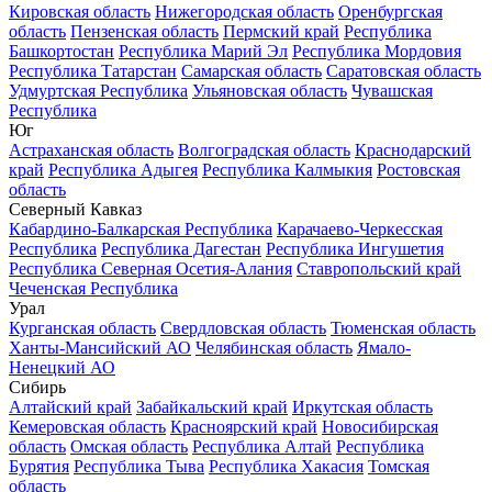
Кировская область
Нижегородская область
Оренбургская
область
Пензенская область
Пермский край
Республика
Башкортостан
Республика Марий Эл
Республика Мордовия
Республика Татарстан
Самарская область
Саратовская область
Удмуртская Республика
Ульяновская область
Чувашская
Республика
Юг
Астраханская область
Волгоградская область
Краснодарский
край
Республика Адыгея
Республика Калмыкия
Ростовская
область
Северный Кавказ
Кабардино-Балкарская Республика
Карачаево-Черкесская
Республика
Республика Дагестан
Республика Ингушетия
Республика Северная Осетия-Алания
Ставропольский край
Чеченская Республика
Урал
Курганская область
Свердловская область
Тюменская область
Ханты-Мансийский АО
Челябинская область
Ямало-
Ненецкий АО
Сибирь
Алтайский край
Забайкальский край
Иркутская область
Кемеровская область
Красноярский край
Новосибирская
область
Омская область
Республика Алтай
Республика
Бурятия
Республика Тыва
Республика Хакасия
Томская
область