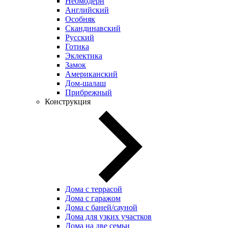
Неомодерн
Английский
Особняк
Скандинавский
Русский
Готика
Эклектика
Замок
Американский
Дом-шалаш
Прибрежный
Конструкция
Дома с террасой
Дома с гаражом
Дома с баней/сауной
Дома для узких участков
Дома на две семьи