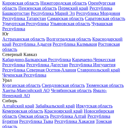
Кировская область
Нижегородская область
Оренбургская
область
Пензенская область
Пермский край
Республика
Башкортостан
Республика Марий Эл
Республика Мордовия
Республика Татарстан
Самарская область
Саратовская область
Удмуртская Республика
Ульяновская область
Чувашская
Республика
Юг
Астраханская область
Волгоградская область
Краснодарский
край
Республика Адыгея
Республика Калмыкия
Ростовская
область
Северный Кавказ
Кабардино-Балкарская Республика
Карачаево-Черкесская
Республика
Республика Дагестан
Республика Ингушетия
Республика Северная Осетия-Алания
Ставропольский край
Чеченская Республика
Урал
Курганская область
Свердловская область
Тюменская область
Ханты-Мансийский АО
Челябинская область
Ямало-
Ненецкий АО
Сибирь
Алтайский край
Забайкальский край
Иркутская область
Кемеровская область
Красноярский край
Новосибирская
область
Омская область
Республика Алтай
Республика
Бурятия
Республика Тыва
Республика Хакасия
Томская
область