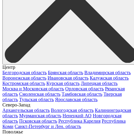
Центр
Белгородская область
Брянская область
Владимирская область
Воронежская область
Ивановская область
Калужская область
Костромская область
Курская область
Липецкая область
Москва и Московская область
Орловская область
Рязанская
область
Смоленская область
Тамбовская область
Тверская
область
Тульская область
Ярославская область
Северо-Запад
Архангельская область
Вологодская область
Калининградская
область
Мурманская область
Ненецкий АО
Новгородская
область
Псковская область
Республика Карелия
Республика
Коми
Санкт-Петербург и Лен. область
Поволжье