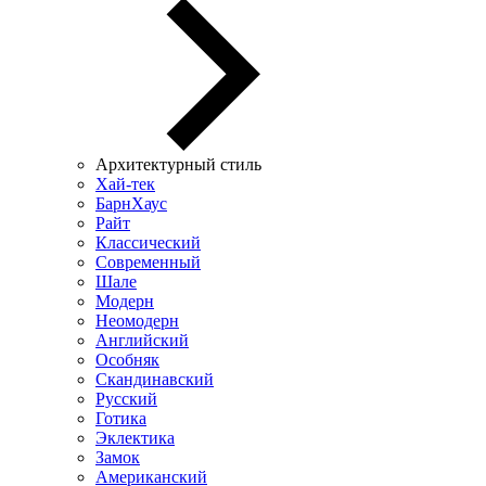
Архитектурный стиль
Хай-тек
БарнХаус
Райт
Классический
Современный
Шале
Модерн
Неомодерн
Английский
Особняк
Скандинавский
Русский
Готика
Эклектика
Замок
Американский