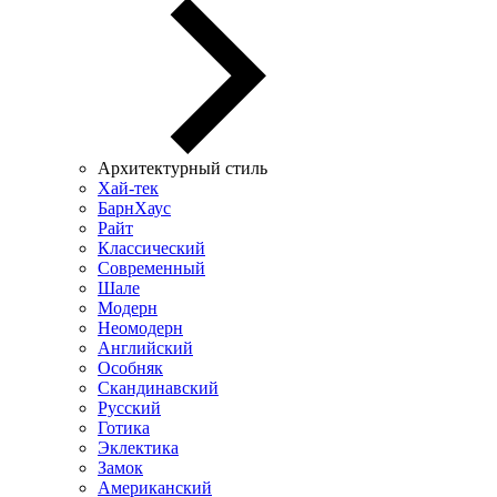
Архитектурный стиль
Хай-тек
БарнХаус
Райт
Классический
Современный
Шале
Модерн
Неомодерн
Английский
Особняк
Скандинавский
Русский
Готика
Эклектика
Замок
Американский