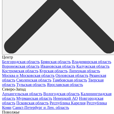
Центр
Белгородская область
Брянская область
Владимирская область
Воронежская область
Ивановская область
Калужская область
Костромская область
Курская область
Липецкая область
Москва и Московская область
Орловская область
Рязанская
область
Смоленская область
Тамбовская область
Тверская
область
Тульская область
Ярославская область
Северо-Запад
Архангельская область
Вологодская область
Калининградская
область
Мурманская область
Ненецкий АО
Новгородская
область
Псковская область
Республика Карелия
Республика
Коми
Санкт-Петербург и Лен. область
Поволжье