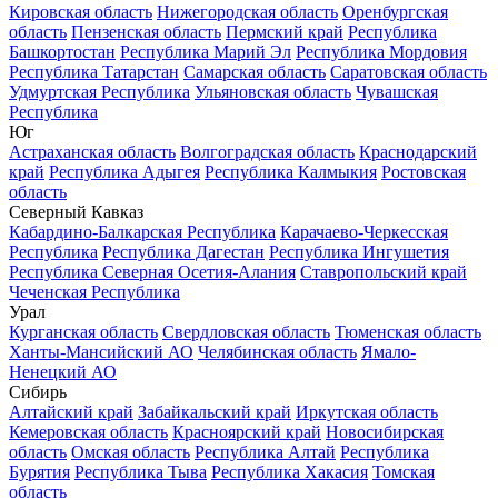
Кировская область
Нижегородская область
Оренбургская
область
Пензенская область
Пермский край
Республика
Башкортостан
Республика Марий Эл
Республика Мордовия
Республика Татарстан
Самарская область
Саратовская область
Удмуртская Республика
Ульяновская область
Чувашская
Республика
Юг
Астраханская область
Волгоградская область
Краснодарский
край
Республика Адыгея
Республика Калмыкия
Ростовская
область
Северный Кавказ
Кабардино-Балкарская Республика
Карачаево-Черкесская
Республика
Республика Дагестан
Республика Ингушетия
Республика Северная Осетия-Алания
Ставропольский край
Чеченская Республика
Урал
Курганская область
Свердловская область
Тюменская область
Ханты-Мансийский АО
Челябинская область
Ямало-
Ненецкий АО
Сибирь
Алтайский край
Забайкальский край
Иркутская область
Кемеровская область
Красноярский край
Новосибирская
область
Омская область
Республика Алтай
Республика
Бурятия
Республика Тыва
Республика Хакасия
Томская
область