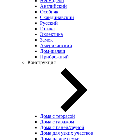
Неомодерн
Английский
Особняк
Скандинавский
Русский
Готика
Эклектика
Замок
Американский
Дом-шалаш
Прибрежный
Конструкция
Дома с террасой
Дома с гаражом
Дома с баней/сауной
Дома для узких участков
Дома на две семьи