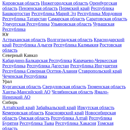
Кировская область
Нижегородская область
Оренбургская
область
Пензенская область
Пермский край
Республика
Башкортостан
Республика Марий Эл
Республика Мордовия
Республика Татарстан
Самарская область
Саратовская область
Удмуртская Республика
Ульяновская область
Чувашская
Республика
Юг
Астраханская область
Волгоградская область
Краснодарский
край
Республика Адыгея
Республика Калмыкия
Ростовская
область
Северный Кавказ
Кабардино-Балкарская Республика
Карачаево-Черкесская
Республика
Республика Дагестан
Республика Ингушетия
Республика Северная Осетия-Алания
Ставропольский край
Чеченская Республика
Урал
Курганская область
Свердловская область
Тюменская область
Ханты-Мансийский АО
Челябинская область
Ямало-
Ненецкий АО
Сибирь
Алтайский край
Забайкальский край
Иркутская область
Кемеровская область
Красноярский край
Новосибирская
область
Омская область
Республика Алтай
Республика
Бурятия
Республика Тыва
Республика Хакасия
Томская
область