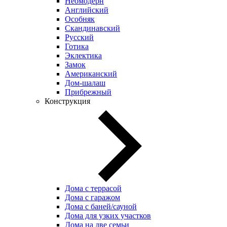
Неомодерн
Английский
Особняк
Скандинавский
Русский
Готика
Эклектика
Замок
Американский
Дом-шалаш
Прибрежный
Конструкция
Дома с террасой
Дома с гаражом
Дома с баней/сауной
Дома для узких участков
Дома на две семьи