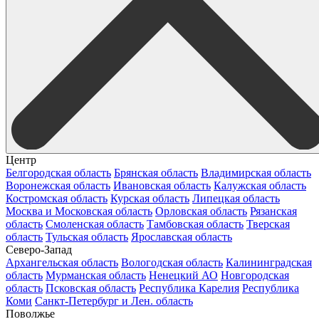
Центр
Белгородская область
Брянская область
Владимирская область
Воронежская область
Ивановская область
Калужская область
Костромская область
Курская область
Липецкая область
Москва и Московская область
Орловская область
Рязанская
область
Смоленская область
Тамбовская область
Тверская
область
Тульская область
Ярославская область
Северо-Запад
Архангельская область
Вологодская область
Калининградская
область
Мурманская область
Ненецкий АО
Новгородская
область
Псковская область
Республика Карелия
Республика
Коми
Санкт-Петербург и Лен. область
Поволжье