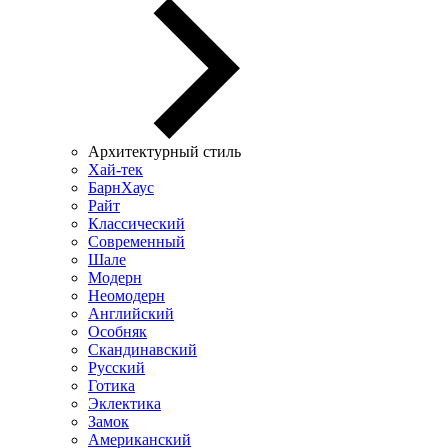
Архитектурный стиль
Хай-тек
БарнХаус
Райт
Классический
Современный
Шале
Модерн
Неомодерн
Английский
Особняк
Скандинавский
Русский
Готика
Эклектика
Замок
Американский