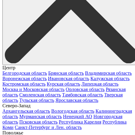
Центр
Белгородская область
Брянская область
Владимирская область
Воронежская область
Ивановская область
Калужская область
Костромская область
Курская область
Липецкая область
Москва и Московская область
Орловская область
Рязанская
область
Смоленская область
Тамбовская область
Тверская
область
Тульская область
Ярославская область
Северо-Запад
Архангельская область
Вологодская область
Калининградская
область
Мурманская область
Ненецкий АО
Новгородская
область
Псковская область
Республика Карелия
Республика
Коми
Санкт-Петербург и Лен. область
Поволжье