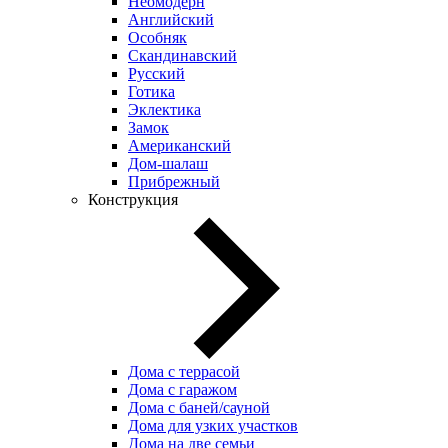
Неомодерн
Английский
Особняк
Скандинавский
Русский
Готика
Эклектика
Замок
Американский
Дом-шалаш
Прибрежный
Конструкция
Дома с террасой
Дома с гаражом
Дома с баней/сауной
Дома для узких участков
Дома на две семьи