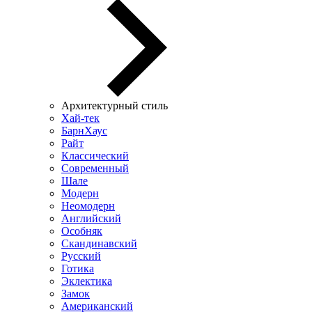
Архитектурный стиль
Хай-тек
БарнХаус
Райт
Классический
Современный
Шале
Модерн
Неомодерн
Английский
Особняк
Скандинавский
Русский
Готика
Эклектика
Замок
Американский