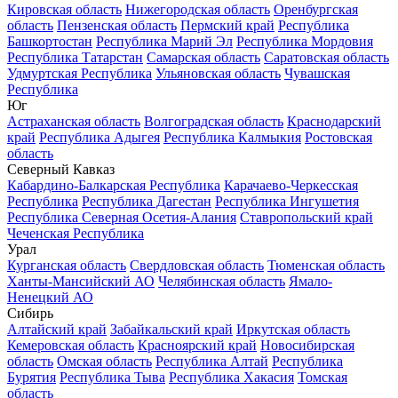
Кировская область
Нижегородская область
Оренбургская
область
Пензенская область
Пермский край
Республика
Башкортостан
Республика Марий Эл
Республика Мордовия
Республика Татарстан
Самарская область
Саратовская область
Удмуртская Республика
Ульяновская область
Чувашская
Республика
Юг
Астраханская область
Волгоградская область
Краснодарский
край
Республика Адыгея
Республика Калмыкия
Ростовская
область
Северный Кавказ
Кабардино-Балкарская Республика
Карачаево-Черкесская
Республика
Республика Дагестан
Республика Ингушетия
Республика Северная Осетия-Алания
Ставропольский край
Чеченская Республика
Урал
Курганская область
Свердловская область
Тюменская область
Ханты-Мансийский АО
Челябинская область
Ямало-
Ненецкий АО
Сибирь
Алтайский край
Забайкальский край
Иркутская область
Кемеровская область
Красноярский край
Новосибирская
область
Омская область
Республика Алтай
Республика
Бурятия
Республика Тыва
Республика Хакасия
Томская
область