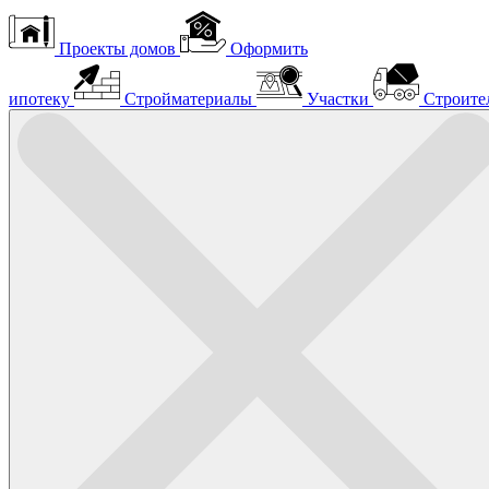
Проекты домов
Оформить
ипотеку
Стройматериалы
Участки
Строите