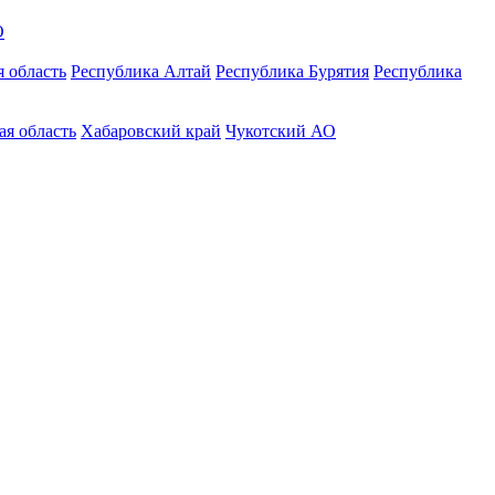
О
 область
Республика Алтай
Республика Бурятия
Республика
ая область
Хабаровский край
Чукотский АО