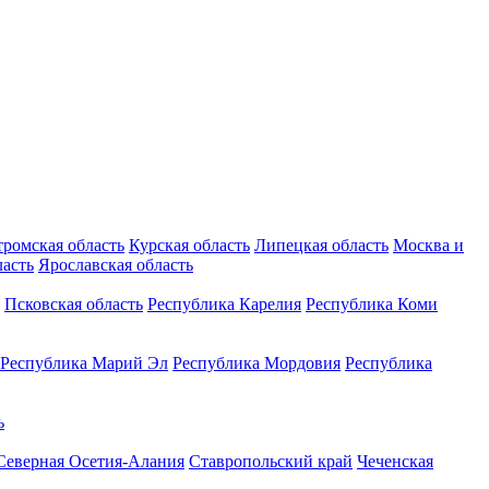
тромская область
Курская область
Липецкая область
Москва и
ласть
Ярославская область
Псковская область
Республика Карелия
Республика Коми
Республика Марий Эл
Республика Мордовия
Республика
ь
Северная Осетия-Алания
Ставропольский край
Чеченская