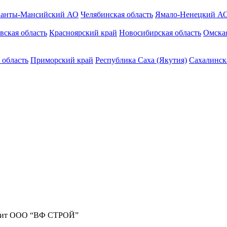
анты-Мансийский АО
Челябинская область
Ямало-Ненецкий А
вская область
Красноярский край
Новосибирская область
Омская
 область
Приморский край
Республика Саха (Якутия)
Сахалинск
жит ООО “ВФ СТРОЙ”