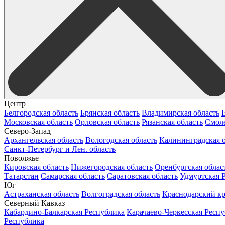
Центр
Белгородская область
Брянская область
Владимирская область
Московская область
Орловская область
Рязанская область
Смоле
Северо-Запад
Архангельская область
Вологодская область
Калининградская о
Санкт-Петербург и Лен. область
Поволжье
Кировская область
Нижегородская область
Оренбургская облас
Татарстан
Самарская область
Саратовская область
Удмуртская 
Юг
Астраханская область
Волгоградская область
Краснодарский к
Северный Кавказ
Кабардино-Балкарская Республика
Карачаево-Черкесская Респ
Республика