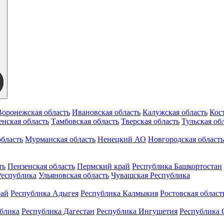
Воронежская область
Ивановская область
Калужская область
Кос
нская область
Тамбовская область
Тверская область
Тульская об
бласть
Мурманская область
Ненецкий АО
Новгородская область
ть
Пензенская область
Пермский край
Республика Башкортостан
Республика
Ульяновская область
Чувашская Республика
рай
Республика Адыгея
Республика Калмыкия
Ростовская област
ублика
Республика Дагестан
Республика Ингушетия
Республика 