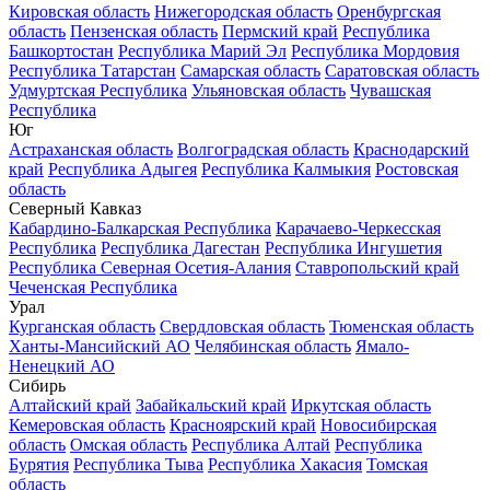
Кировская область
Нижегородская область
Оренбургская
область
Пензенская область
Пермский край
Республика
Башкортостан
Республика Марий Эл
Республика Мордовия
Республика Татарстан
Самарская область
Саратовская область
Удмуртская Республика
Ульяновская область
Чувашская
Республика
Юг
Астраханская область
Волгоградская область
Краснодарский
край
Республика Адыгея
Республика Калмыкия
Ростовская
область
Северный Кавказ
Кабардино-Балкарская Республика
Карачаево-Черкесская
Республика
Республика Дагестан
Республика Ингушетия
Республика Северная Осетия-Алания
Ставропольский край
Чеченская Республика
Урал
Курганская область
Свердловская область
Тюменская область
Ханты-Мансийский АО
Челябинская область
Ямало-
Ненецкий АО
Сибирь
Алтайский край
Забайкальский край
Иркутская область
Кемеровская область
Красноярский край
Новосибирская
область
Омская область
Республика Алтай
Республика
Бурятия
Республика Тыва
Республика Хакасия
Томская
область