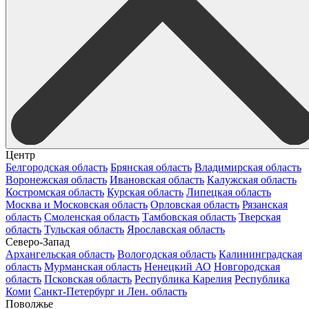
Центр
Белгородская область
Брянская область
Владимирская область
Воронежская область
Ивановская область
Калужская область
Костромская область
Курская область
Липецкая область
Москва и Московская область
Орловская область
Рязанская
область
Смоленская область
Тамбовская область
Тверская
область
Тульская область
Ярославская область
Северо-Запад
Архангельская область
Вологодская область
Калининградская
область
Мурманская область
Ненецкий АО
Новгородская
область
Псковская область
Республика Карелия
Республика
Коми
Санкт-Петербург и Лен. область
Поволжье