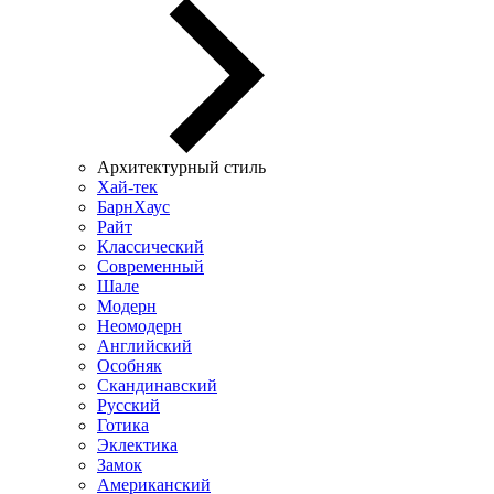
Архитектурный стиль
Хай-тек
БарнХаус
Райт
Классический
Современный
Шале
Модерн
Неомодерн
Английский
Особняк
Скандинавский
Русский
Готика
Эклектика
Замок
Американский