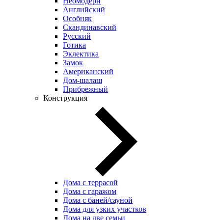
Неомодерн
Английский
Особняк
Скандинавский
Русский
Готика
Эклектика
Замок
Американский
Дом-шалаш
Прибрежный
Конструкция
Дома с террасой
Дома с гаражом
Дома с баней/сауной
Дома для узких участков
Дома на две семьи